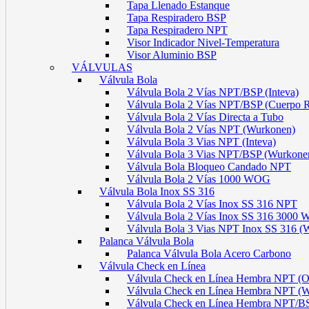
Tapa Llenado Estanque
Tapa Respiradero BSP
Tapa Respiradero NPT
Visor Indicador Nivel-Temperatura
Visor Aluminio BSP
VÁLVULAS
Válvula Bola
Válvula Bola 2 Vías NPT/BSP (Inteva)
Válvula Bola 2 Vías NPT/BSP (Cuerpo 
Válvula Bola 2 Vías Directa a Tubo
Válvula Bola 2 Vías NPT (Wurkonen)
Válvula Bola 3 Vias NPT (Inteva)
Válvula Bola 3 Vias NPT/BSP (Wurkone
Válvula Bola Bloqueo Candado NPT
Válvula Bola 2 Vías 1000 WOG
Válvula Bola Inox SS 316
Válvula Bola 2 Vías Inox SS 316 NPT
Válvula Bola 2 Vías Inox SS 316 300
Válvula Bola 3 Vias NPT Inox SS 316 (
Palanca Válvula Bola
Palanca Válvula Bola Acero Carbono
Válvula Check en Línea
Válvula Check en Línea Hembra NPT
Válvula Check en Línea Hembra NPT (
Válvula Check en Línea Hembra NPT/