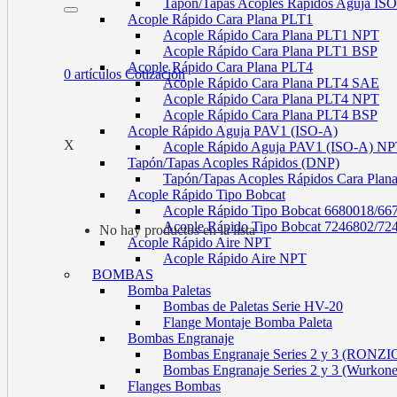
Tapón/Tapas Acoples Rápidos Aguja I
Acople Rápido Cara Plana PLT1
Acople Rápido Cara Plana PLT1 NPT
Acople Rápido Cara Plana PLT1 BSP
Acople Rápido Cara Plana PLT4
0
artículos
Cotización
Acople Rápido Cara Plana PLT4 SAE
Acople Rápido Cara Plana PLT4 NPT
Acople Rápido Cara Plana PLT4 BSP
Acople Rápido Aguja PAV1 (ISO-A)
X
Acople Rápido Aguja PAV1 (ISO-A) N
Tapón/Tapas Acoples Rápidos (DNP)
Tapón/Tapas Acoples Rápidos Cara Plan
Acople Rápido Tipo Bobcat
Acople Rápido Tipo Bobcat 6680018/66
Acople Rápido Tipo Bobcat 7246802/72
No hay productos en la lista
Acople Rápido Aire NPT
Acople Rápido Aire NPT
BOMBAS
Bomba Paletas
Bombas de Paletas Serie HV-20
Flange Montaje Bomba Paleta
Bombas Engranaje
Bombas Engranaje Series 2 y 3 (RONZI
Bombas Engranaje Series 2 y 3 (Wurkon
Flanges Bombas