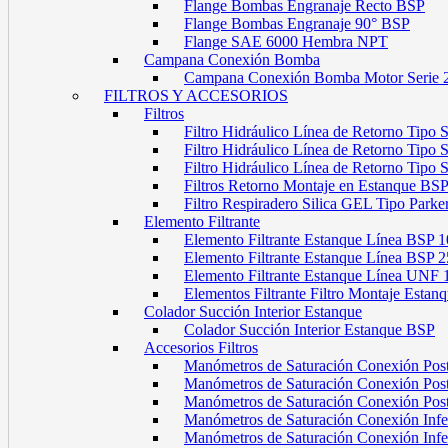
Flange Bombas Engranaje Recto BSP
Flange Bombas Engranaje 90° BSP
Flange SAE 6000 Hembra NPT
Campana Conexión Bomba
Campana Conexión Bomba Motor Serie 
FILTROS Y ACCESORIOS
Filtros
Filtro Hidráulico Línea de Retorno Tipo
Filtro Hidráulico Línea de Retorno Tipo
Filtro Hidráulico Línea de Retorno Tipo
Filtros Retorno Montaje en Estanque BS
Filtro Respiradero Silica GEL Tipo Parke
Elemento Filtrante
Elemento Filtrante Estanque Línea BSP 1
Elemento Filtrante Estanque Línea BSP 2
Elemento Filtrante Estanque Línea UNF 
Elementos Filtrante Filtro Montaje Estanq
Colador Succión Interior Estanque
Colador Succión Interior Estanque BSP
Accesorios Filtros
Manómetros de Saturación Conexión Pos
Manómetros de Saturación Conexión Po
Manómetros de Saturación Conexión Pos
Manómetros de Saturación Conexión Infe
Manómetros de Saturación Conexión Inf