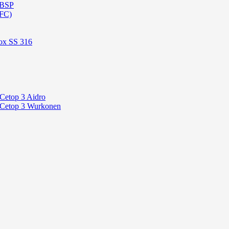
 BSP
OFC)
ox SS 316
 Cetop 3 Aidro
P Cetop 3 Wurkonen