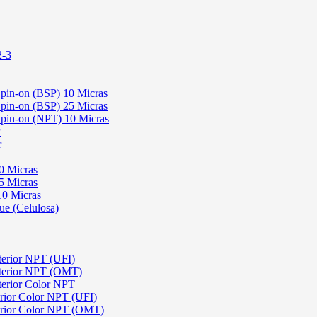
2-3
 Spin-on (BSP) 10 Micras
 Spin-on (BSP) 25 Micras
 Spin-on (NPT) 10 Micras
P
r
0 Micras
5 Micras
10 Micras
ue (Celulosa)
terior NPT (UFI)
sterior NPT (OMT)
terior Color NPT
rior Color NPT (UFI)
erior Color NPT (OMT)