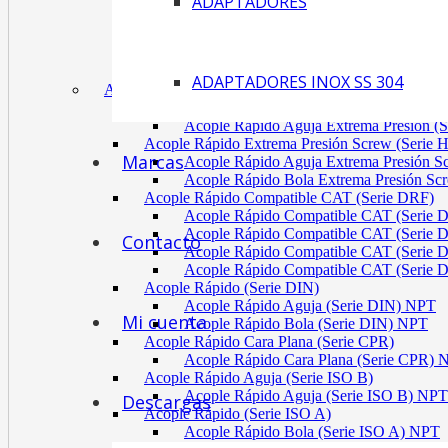
ADAPTADORES
Acoplamiento Tipo Neumático Fenaflex (TYRE
Acoplamiento Max Dynamic (Omega)
Acoplamiento Bomba Motor Aluminio Serie 2-
Acoplamiento Engranaje Cuerpo Nylon
ADAPTADORES INOX SS 304
ACÓPLES RÁPIDOS
Acople Rápido Aguja Extrema Presión (Serie
Acople Rápido Aguja Extrema Presión 
Acople Rápido Extrema Presión Screw (Serie 
Marcas
Acople Rápido Aguja Extrema Presión 
Acople Rápido Bola Extrema Presión Sc
Acople Rápido Compatible CAT (Serie DRF)
Acople Rápido Compatible CAT (Serie 
Acople Rápido Compatible CAT (Serie 
Contacto
Acople Rápido Compatible CAT (Serie 
Acople Rápido Compatible CAT (Serie 
Acople Rápido (Serie DIN)
Acople Rápido Aguja (Serie DIN) NPT
Mi cuenta
Acople Rápido Bola (Serie DIN) NPT
Acople Rápido Cara Plana (Serie CPR)
Acople Rápido Cara Plana (Serie CPR)
Acople Rápido Aguja (Serie ISO B)
Acople Rápido Aguja (Serie ISO B) NPT
Descargas
Acople Rápido (Serie ISO A)
Acople Rápido Bola (Serie ISO A) NPT