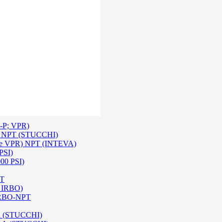
 Inox SS 316
O A/ HPA / DIN (INTEVA)
P-P; VPR)
-P NPT (STUCCHI)
rie VPR) NPT (INTEVA)
PSI)
000 PSI)
PT
e IRBO)
 IRBO-NPT
na (STUCCHI)