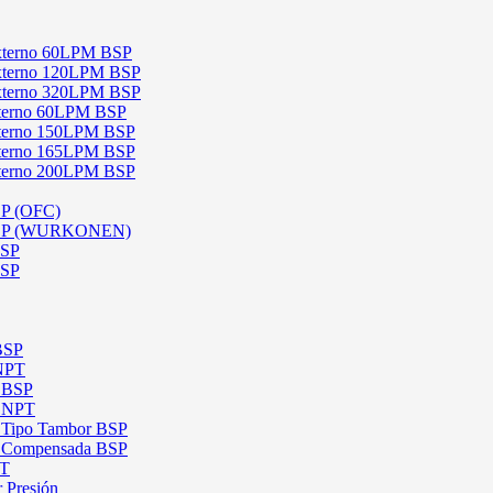
 Externo 60LPM BSP
 Externo 120LPM BSP
 Externo 320LPM BSP
Interno 60LPM BSP
Interno 150LPM BSP
Interno 165LPM BSP
Interno 200LPM BSP
SP (OFC)
 BSP (WURKONEN)
BSP
BSP
 BSP
 NPT
l BSP
l NPT
l Tipo Tambor BSP
al Compensada BSP
PT
 Presión