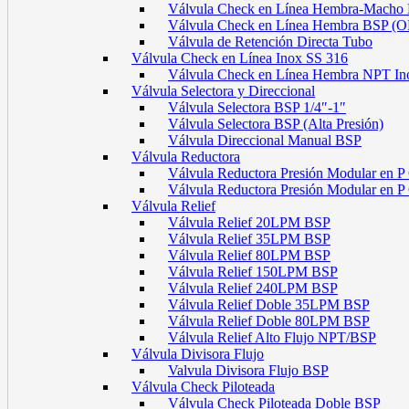
Válvula Check en Línea Hembra-Macho
Válvula Check en Línea Hembra BSP (
Válvula de Retención Directa Tubo
Válvula Check en Línea Inox SS 316
Válvula Check en Línea Hembra NPT In
Válvula Selectora y Direccional
Válvula Selectora BSP 1/4″-1″
Válvula Selectora BSP (Alta Presión)
Válvula Direccional Manual BSP
Válvula Reductora
Válvula Reductora Presión Modular en P
Válvula Reductora Presión Modular en 
Válvula Relief
Válvula Relief 20LPM BSP
Válvula Relief 35LPM BSP
Válvula Relief 80LPM BSP
Válvula Relief 150LPM BSP
Válvula Relief 240LPM BSP
Válvula Relief Doble 35LPM BSP
Válvula Relief Doble 80LPM BSP
Válvula Relief Alto Flujo NPT/BSP
Válvula Divisora Flujo
Valvula Divisora Flujo BSP
Válvula Check Piloteada
Válvula Check Piloteada Doble BSP