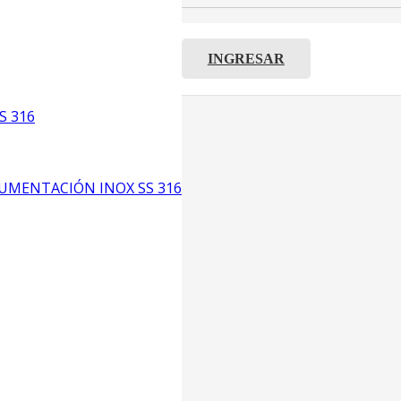
INGRESAR
C8
S 316
5
6
UMENTACIÓN INOX SS 316
CP4
P3