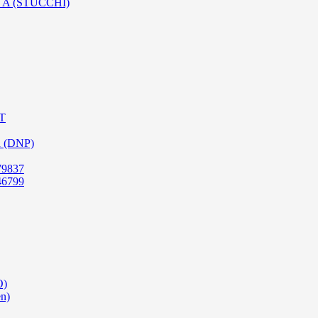
SO A (STUCCHI)
PT
a (DNP)
79837
46799
O)
en)