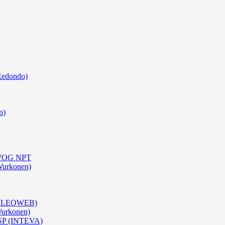
Redondo)
n)
0 WOG NPT
Wurkonen)
 (OLEOWEB)
Wurkonen)
BSP (INTEVA)