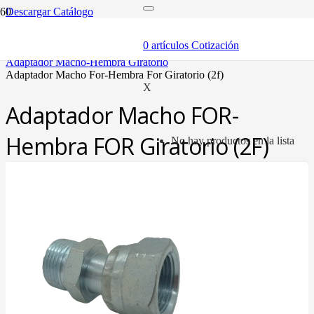
Descargar Catálogo
inicio
adaptadores y sellos
0
artículos
Cotización
adaptadores
adaptador macho-hembra giratorio
adaptador macho for-hembra for giratorio (2f)
X
Adaptador Macho FOR-
Hembra FOR Giratorio (2F)
No hay productos en la lista