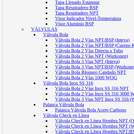
Tapa Llenado Estanque
Tapa Respiradero BSP
Tapa Respiradero NPT
Visor Indicador Nivel-Temperatura
Visor Aluminio BSP
VÁLVULAS
Válvula Bola
Válvula Bola 2 Vías NPT/BSP (Inteva)
Válvula Bola 2 Vías NPT/BSP (Cuerpo 
Válvula Bola 2 Vías Directa a Tubo
Válvula Bola 2 Vías NPT (Wurkonen)
Válvula Bola 3 Vias NPT (Inteva)
Válvula Bola 3 Vias NPT/BSP (Wurkone
Válvula Bola Bloqueo Candado NPT
Válvula Bola 2 Vías 1000 WOG
Válvula Bola Inox SS 316
Válvula Bola 2 Vías Inox SS 316 NPT
Válvula Bola 2 Vías Inox SS 316 300
Válvula Bola 3 Vias NPT Inox SS 316 (
Palanca Válvula Bola
Palanca Válvula Bola Acero Carbono
Válvula Check en Línea
Válvula Check en Línea Hembra NPT
Válvula Check en Línea Hembra NPT (
Válvula Check en Línea Hembra NPT/