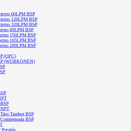
 Externo 60LPM BSP
 Externo 120LPM BSP
 Externo 320LPM BSP
Interno 60LPM BSP
Interno 150LPM BSP
Interno 165LPM BSP
Interno 200LPM BSP
SP (OFC)
 BSP (WURKONEN)
BSP
BSP
 BSP
 NPT
l BSP
l NPT
l Tipo Tambor BSP
al Compensada BSP
PT
 Presión