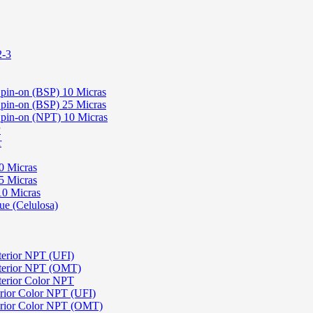
2-3
 Spin-on (BSP) 10 Micras
 Spin-on (BSP) 25 Micras
 Spin-on (NPT) 10 Micras
P
r
0 Micras
5 Micras
10 Micras
ue (Celulosa)
terior NPT (UFI)
sterior NPT (OMT)
terior Color NPT
rior Color NPT (UFI)
erior Color NPT (OMT)