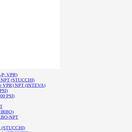
 Inox SS 316
O A/ HPA / DIN (INTEVA)
P-P; VPR)
-P NPT (STUCCHI)
rie VPR) NPT (INTEVA)
PSI)
000 PSI)
PT
e IRBO)
 IRBO-NPT
na (STUCCHI)