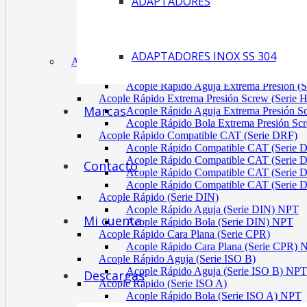
ADAPTADORES
Acoplamiento Tipo Neumático Fenaflex (TYRE
Acoplamiento Max Dynamic (Omega)
Acoplamiento Bomba Motor Aluminio Serie 2-
Acoplamiento Engranaje Cuerpo Nylon
ADAPTADORES INOX SS 304
ACÓPLES RÁPIDOS
Acople Rápido Aguja Extrema Presión (Serie
Acople Rápido Aguja Extrema Presión 
Acople Rápido Extrema Presión Screw (Serie 
Marcas
Acople Rápido Aguja Extrema Presión 
Acople Rápido Bola Extrema Presión Sc
Acople Rápido Compatible CAT (Serie DRF)
Acople Rápido Compatible CAT (Serie 
Acople Rápido Compatible CAT (Serie 
Contacto
Acople Rápido Compatible CAT (Serie 
Acople Rápido Compatible CAT (Serie 
Acople Rápido (Serie DIN)
Acople Rápido Aguja (Serie DIN) NPT
Mi cuenta
Acople Rápido Bola (Serie DIN) NPT
Acople Rápido Cara Plana (Serie CPR)
Acople Rápido Cara Plana (Serie CPR)
Acople Rápido Aguja (Serie ISO B)
Acople Rápido Aguja (Serie ISO B) NPT
Descargas
Acople Rápido (Serie ISO A)
Acople Rápido Bola (Serie ISO A) NPT