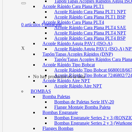
Tapón/Tapas Acoples Rápidos Aguja I
Acople Rápido Cara Plana PLT1
Acople Rápido Cara Plana PLT1 NPT
Acople Rápido Cara Plana PLT1 BSP
Acople Rápido Cara Plana PLT4
0
artículos
Cotización
Acople Rápido Cara Plana PLT4 SAE
Acople Rápido Cara Plana PLT4 NPT
Acople Rápido Cara Plana PLT4 BSP
Acople Rápido Aguja PAV1 (ISO-A)
X
Acople Rápido Aguja PAV1 (ISO-A) N
Tapón/Tapas Acoples Rápidos (DNP)
Tapón/Tapas Acoples Rápidos Cara Plan
Acople Rápido Tipo Bobcat
Acople Rápido Tipo Bobcat 6680018/66
Acople Rápido Tipo Bobcat 7246802/72
No hay productos en la lista
Acople Rápido Aire NPT
Acople Rápido Aire NPT
BOMBAS
Bomba Paletas
Bombas de Paletas Serie HV-20
Flange Montaje Bomba Paleta
Bombas Engranaje
Bombas Engranaje Series 2 y 3 (RONZI
Bombas Engranaje Series 2 y 3 (Wurkon
Flanges Bombas