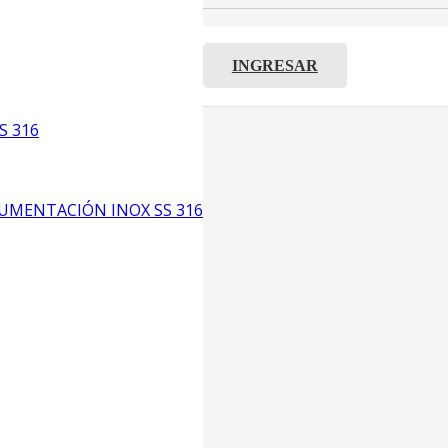
INGRESAR
C8
S 316
5
6
UMENTACIÓN INOX SS 316
CP4
P3