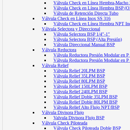
Válvula Check en Línea Hembra-Macho
Válvula Check en Línea Hembra BSP (
Válvula de Retención Directa Tubo
Válvula Check en Línea Inox SS 316
Válvula Check en Línea Hembra NPT In
Válvula Selectora y Direccional
Válvula Selectora BSP 1/4″-1″
Válvula Selectora BSP (Alta Presión)
Válvula Direccional Manual BSP
Válvula Reductora
Válvula Reductora Presión Modular en P
Válvula Reductora Presión Modular en 
Válvula Relief
Válvula Relief 20LPM BSP
Válvula Relief 35LPM BSP
Válvula Relief 80LPM BSP
Válvula Relief 150LPM BSP
Válvula Relief 240LPM BSP
Válvula Relief Doble 35LPM BSP
Válvula Relief Doble 80LPM BSP
Válvula Relief Alto Flujo NPT/BSP
Válvula Divisora Flujo
Valvula Divisora Flujo BSP
Válvula Check Piloteada
Válvula Check Piloteada Doble BSP