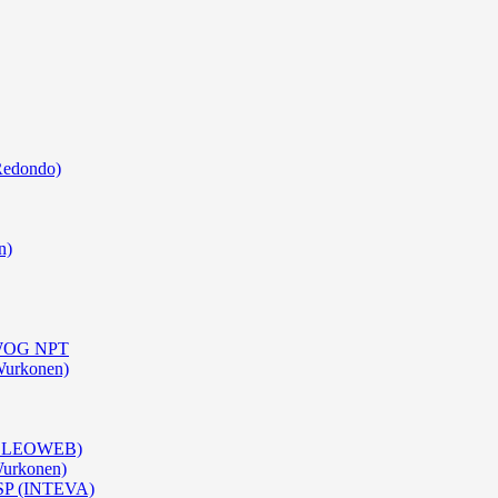
Redondo)
n)
0 WOG NPT
Wurkonen)
 (OLEOWEB)
Wurkonen)
BSP (INTEVA)