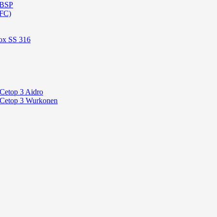
 BSP
OFC)
ox SS 316
 Cetop 3 Aidro
P Cetop 3 Wurkonen