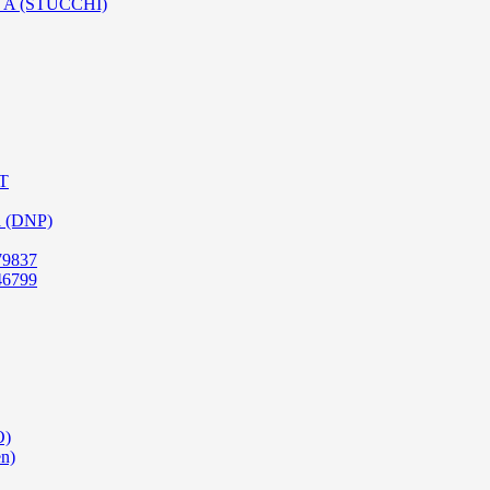
SO A (STUCCHI)
PT
a (DNP)
79837
46799
O)
en)