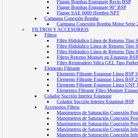
Flange Bombas Engranaje Recto BSP
Flange Bombas Engranaje 90° BSP
Flange SAE 6000 Hembra NPT
Campana Conexión Bomba
Campana Conexión Bomba Motor Serie 
FILTROS Y ACCESORIOS
Filtros
Filtro Hidráulico Línea de Retorno Tipo
Filtro Hidráulico Línea de Retorno Tipo
Filtro Hidráulico Línea de Retorno Tipo
Filtros Retorno Montaje en Estanque BS
Filtro Respiradero Silica GEL Tipo Parke
Elemento Filtrante
Elemento Filtrante Estanque Línea BSP 1
Elemento Filtrante Estanque Línea BSP 2
Elemento Filtrante Estanque Línea UNF 
Elementos Filtrante Filtro Montaje Estanq
Colador Succión Interior Estanque
Colador Succión Interior Estanque BSP
Accesorios Filtros
Manómetros de Saturación Conexión Pos
Manómetros de Saturación Conexión Po
Manómetros de Saturación Conexión Pos
Manómetros de Saturación Conexión Infe
Manómetros de Saturación Conexión Inf