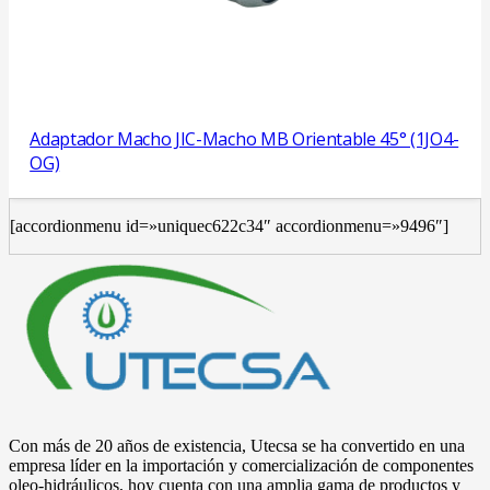
Adaptador Macho JIC-Macho MB Orientable 45° (1JO4-
OG)
[accordionmenu id=»uniquec622c34″ accordionmenu=»9496″]
Con más de 20 años de existencia, Utecsa se ha convertido en una
empresa líder en la importación y comercialización de componentes
oleo-hidráulicos, hoy cuenta con una amplia gama de productos y