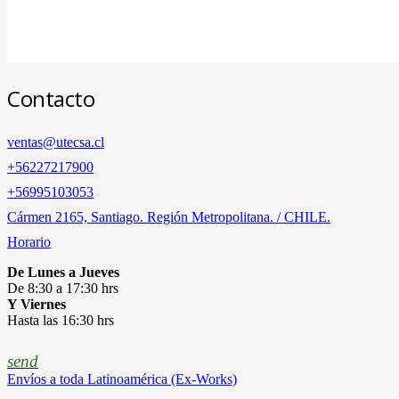
Contacto
ventas@utecsa.cl
+56227217900
‎+56995103053
Cármen 2165, Santiago. Región Metropolitana. / CHILE.
Horario
De Lunes a Jueves
De 8:30 a 17:30 hrs
Y Viernes
Hasta las 16:30 hrs
send
Envíos a toda Latinoamérica (Ex-Works)