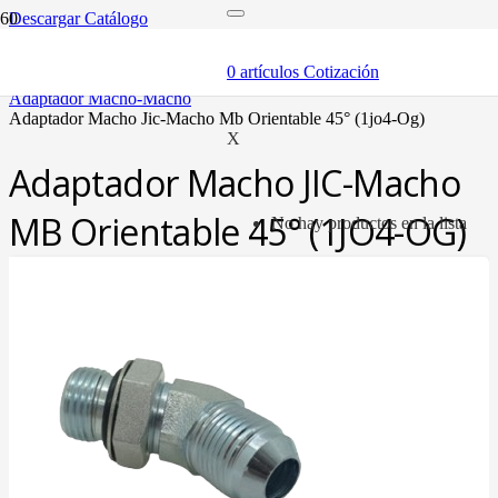
Descargar Catálogo
inicio
adaptadores y sellos
0
artículos
Cotización
adaptadores
adaptador macho-macho
adaptador macho jic-macho mb orientable 45° (1jo4-og)
X
Adaptador Macho JIC-Macho
MB Orientable 45° (1JO4-OG)
No hay productos en la lista