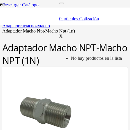
Descargar Catálogo
inicio
adaptadores y sellos
0
artículos
Cotización
adaptadores
adaptador macho-macho
adaptador macho npt-macho npt (1n)
X
Adaptador Macho NPT-Macho
NPT (1N)
No hay productos en la lista