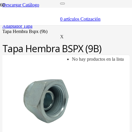
Descargar Catálogo
inicio
adaptadores y sellos
0
artículos
Cotización
adaptadores
adaptador tapa
tapa hembra bspx (9b)
X
Tapa Hembra BSPX (9B)
No hay productos en la lista