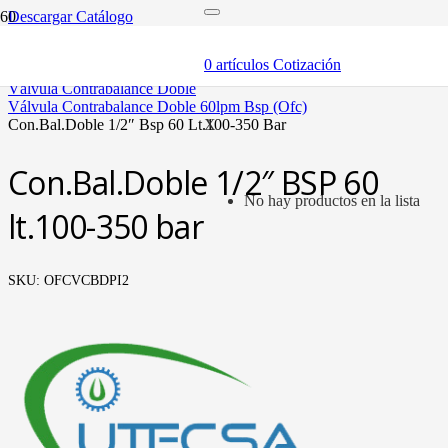
Descargar Catálogo
inicio
componentes
0
artículos
Cotización
válvulas
válvula contrabalance doble
válvula contrabalance doble 60lpm bsp (ofc)
con.bal.doble 1/2″ bsp 60 lt.100-350 bar
X
Con.Bal.Doble 1/2″ BSP 60
No hay productos en la lista
lt.100-350 bar
SKU:
OFCVCBDPI2