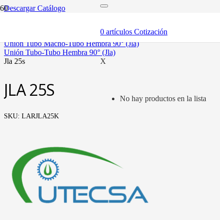
Descargar Catálogo
inicio
tubería oleohidráulica y fittings
0
artículos
Cotización
fittings tubo métrico
unión tubo macho-tubo hembra 90° (jla)
unión tubo-tubo hembra 90° (jla)
jla 25s
X
JLA 25S
No hay productos en la lista
SKU:
LARJLA25K