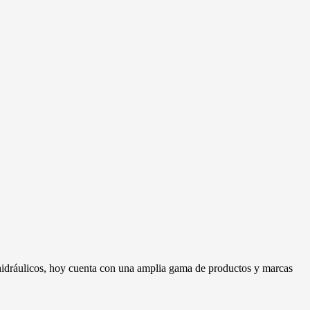
hidráulicos, hoy cuenta con una amplia gama de productos y marcas