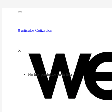
0
artículos
Cotización
X
No hay productos en la lista