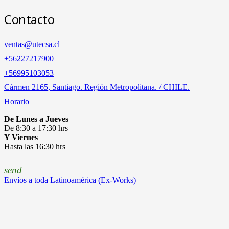
Contacto
ventas@utecsa.cl
+56227217900
‎+56995103053
Cármen 2165, Santiago. Región Metropolitana. / CHILE.
Horario
De Lunes a Jueves
De 8:30 a 17:30 hrs
Y Viernes
Hasta las 16:30 hrs
send
Envíos a toda Latinoamérica (Ex-Works)