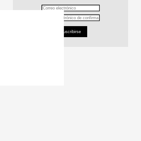
Suscribirse