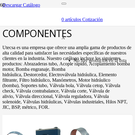
Descargar Catálogo
inicio
componentes
0
artículos
Cotización
COMPONENTES
X
Utecsa es una empresa que ofrece una amplia gama de productos de
alta calidad para satisfacer las necesidades específicas de nuestros
clientes en la industria. Nuestro catálogo incluye los siguientes
No hay productos en la lista
productos: Abrazaderas tubo, Acople rápido, Acoplamiento bomba
motor, Bomba engranaje, Bomba
hidráulica, Destorcedor, Electroválvula hidráulica, Elemento
filtrante, Filtro hidráulico, Manómetros, Motor hidráulico
(bomba), Soportes tubo, Válvula bola, Válvula cetop, Válvula
check, Válvula contrabalance, Válvula corte, Válvula de
alivio, Válvula direccional, Válvula reguladora, Válvula
solenoide, Válvulas hidráulicas, Válvulas industriales, Hilos NPT,
JIC, BSP, métrico, FOR.