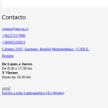
Contacto
ventas@utecsa.cl
+56227217900
‎+56995103053
Cármen 2165, Santiago. Región Metropolitana. / CHILE.
Horario
De Lunes a Jueves
De 8:30 a 17:30 hrs
Y Viernes
Hasta las 16:30 hrs
send
Envíos a toda Latinoamérica (Ex-Works)