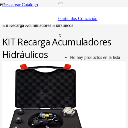
Descargar Catálogo
inicio
componentes
0
artículos
Cotización
puntos de testeo
kit recarga acumuladores hidráulicos
X
KIT Recarga Acumuladores
Hidráulicos
No hay productos en la lista