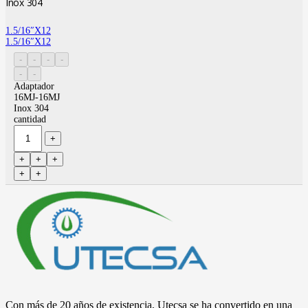
Inox 304
1.5/16″X12
1.5/16″X12
Adaptador
16MJ-16MJ
Inox 304
cantidad
Con más de 20 años de existencia, Utecsa se ha convertido en una