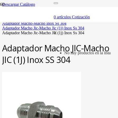
Descargar Catálogo
inicio
adaptadores y sellos
0
artículos
Cotización
adaptadores inox ss 304
adaptador macho-macho inox ss 304
adaptador macho jic-macho jic (1j) inox ss 304
adaptador macho jic-macho jic (1j) inox ss 304
X
Adaptador Macho JIC-Macho
No hay productos en la lista
JIC (1J) Inox SS 304