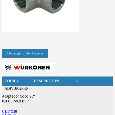
CÓDIGO
DESCRIPCIÓN
E
ADP7B902PKN
Adaptador Codo 90º
02FBSP-02FBSP
G1/8″X28