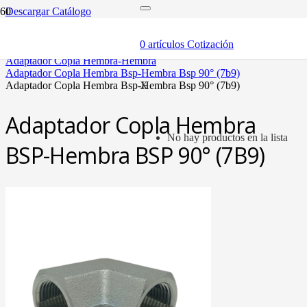
Descargar Catálogo
inicio
adaptadores y sellos
0
artículos
Cotización
adaptadores
adaptador copla hembra-hembra
adaptador copla hembra bsp-hembra bsp 90° (7b9)
adaptador copla hembra bsp-hembra bsp 90° (7b9)
X
Adaptador Copla Hembra
No hay productos en la lista
BSP-Hembra BSP 90° (7B9)