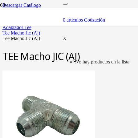
Descargar Catálogo
inicio
adaptadores y sellos
0
artículos
Cotización
adaptadores
adaptador tee
tee macho jic (aj)
tee macho jic (aj)
X
TEE Macho JIC (AJ)
No hay productos en la lista