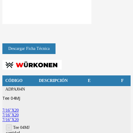
CÓDIGO
DESCRIPCIÓN
E
F
ADPAJ04N
Tee 04MJ
7/16″X20
7/16″X20
7/16″X20
Tee 04MJ
cantidad