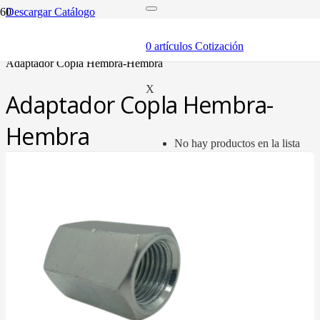
Descargar Catálogo
inicio
adaptadores y sellos
0
artículos
Cotización
adaptadores
adaptador copla hembra-hembra
X
Adaptador Copla Hembra-
Hembra
No hay productos en la lista