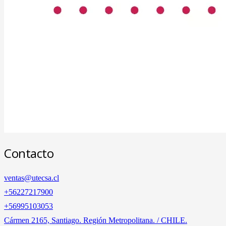
Contacto
ventas@utecsa.cl
+56227217900
‎+56995103053
Cármen 2165, Santiago. Región Metropolitana. / CHILE.