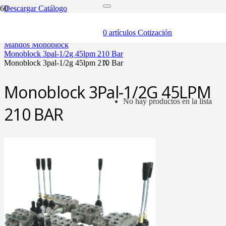
Descargar Catálogo
inicio
componentes
0
artículos
Cotización
válvulas
mandos monoblock
monoblock 3pal-1/2g 45lpm 210 bar
monoblock 3pal-1/2g 45lpm 210 bar
X
Monoblock 3Pal-1/2G 45LPM
No hay productos en la lista
210 BAR