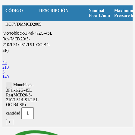
CÓDIGO
DESCRIPCIÓN
Nominal
Maximum
Flow L/min
Pressure b
HOFVDMMCD2005
Monoblock-3Pal-1/2G-45L
Res(MCD20/3-
210/LS1/LS1/LS1-OC-B4-
SP)
45
210
3
140
Monoblock-
3Pal-1/2G-45L
Res(MCD20/3-
210/LS1/LS1/LS1-
OC-B4-SP)
cantidad