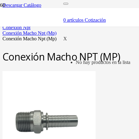
Descargar Catálogo
inicio
mangueras y fittings
0
artículos
Cotización
mangueras hidráulicas y fittings
conexión npt
conexión macho npt (mp)
conexión macho npt (mp)
X
Conexión Macho NPT (MP)
No hay productos en la lista