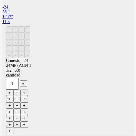
-24
38.1
1.1/2″
11.5
Conexion 24-
24MP (AGN 1
1/2" 38)
cantidad