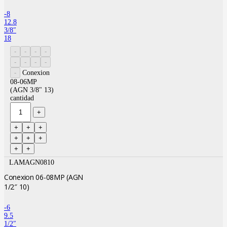
-8
12.8
3/8″
18
Conexion
08-06MP
(AGN 3/8" 13)
cantidad
LAMAGN0810
Conexion 06-08MP (AGN
1/2″ 10)
-6
9.5
1/2″