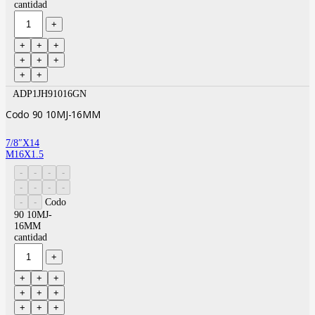
cantidad
ADP1JH91016GN
Codo 90 10MJ-16MM
7/8″X14
M16X1.5
Codo
90 10MJ-
16MM
cantidad