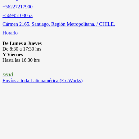
+56227217900
‎+56995103053
Cármen 2165, Santiago. Región Metropolitana. / CHILE.
Horario
De Lunes a Jueves
De 8:30 a 17:30 hrs
Y Viernes
Hasta las 16:30 hrs
send
Envíos a toda Latinoamérica (Ex-Works)