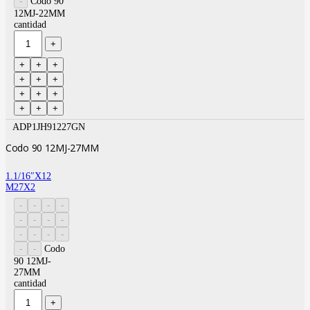
Codo 90
12MJ-22MM
cantidad
ADP1JH91227GN
Codo 90 12MJ-27MM
1.1/16″X12
M27X2
Codo
90 12MJ-
27MM
cantidad