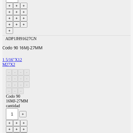
ADP1JH91627GN
Codo 90 16MJ-27MM
1.5/16″X12
M27X2
Codo 90
16MJ-27MM
cantidad