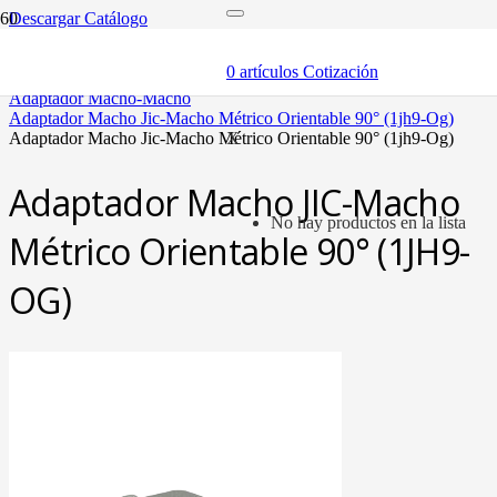
Descargar Catálogo
inicio
adaptadores y sellos
0
artículos
Cotización
adaptadores
adaptador macho-macho
adaptador macho jic-macho métrico orientable 90° (1jh9-og)
adaptador macho jic-macho métrico orientable 90° (1jh9-og)
X
Adaptador Macho JIC-Macho
No hay productos en la lista
Métrico Orientable 90° (1JH9-
OG)