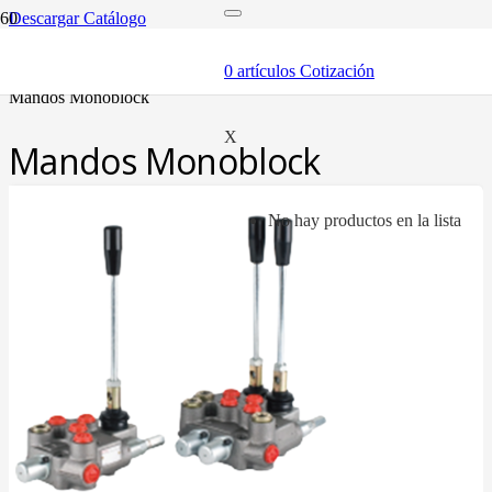
Descargar Catálogo
inicio
componentes
0
artículos
Cotización
válvulas
mandos monoblock
X
Mandos Monoblock
No hay productos en la lista