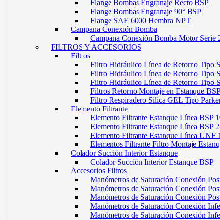
Flange Bombas Engranaje Recto BSP
Flange Bombas Engranaje 90° BSP
Flange SAE 6000 Hembra NPT
Campana Conexión Bomba
Campana Conexión Bomba Motor Serie 
FILTROS Y ACCESORIOS
Filtros
Filtro Hidráulico Línea de Retorno Tipo
Filtro Hidráulico Línea de Retorno Tipo
Filtro Hidráulico Línea de Retorno Tipo
Filtros Retorno Montaje en Estanque BS
Filtro Respiradero Silica GEL Tipo Parke
Elemento Filtrante
Elemento Filtrante Estanque Línea BSP 1
Elemento Filtrante Estanque Línea BSP 2
Elemento Filtrante Estanque Línea UNF 
Elementos Filtrante Filtro Montaje Estanq
Colador Succión Interior Estanque
Colador Succión Interior Estanque BSP
Accesorios Filtros
Manómetros de Saturación Conexión Pos
Manómetros de Saturación Conexión Po
Manómetros de Saturación Conexión Pos
Manómetros de Saturación Conexión Infe
Manómetros de Saturación Conexión Inf