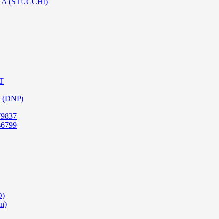
SO A (STUCCHI)
PT
a (DNP)
79837
46799
O)
en)