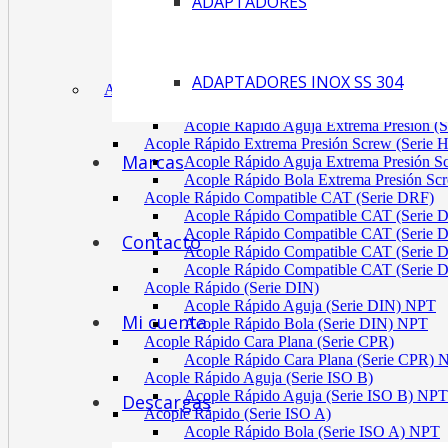
ADAPTADORES
Acoplamiento Tipo Neumático Fenaflex (TYRE
Acoplamiento Max Dynamic (Omega)
Acoplamiento Bomba Motor Aluminio Serie 2-
Acoplamiento Engranaje Cuerpo Nylon
ADAPTADORES INOX SS 304
ACÓPLES RÁPIDOS
Acople Rápido Aguja Extrema Presión (Serie
Acople Rápido Aguja Extrema Presión 
Acople Rápido Extrema Presión Screw (Serie 
Marcas
Acople Rápido Aguja Extrema Presión 
Acople Rápido Bola Extrema Presión Sc
Acople Rápido Compatible CAT (Serie DRF)
Acople Rápido Compatible CAT (Serie 
Acople Rápido Compatible CAT (Serie 
Contacto
Acople Rápido Compatible CAT (Serie 
Acople Rápido Compatible CAT (Serie 
Acople Rápido (Serie DIN)
Acople Rápido Aguja (Serie DIN) NPT
Mi cuenta
Acople Rápido Bola (Serie DIN) NPT
Acople Rápido Cara Plana (Serie CPR)
Acople Rápido Cara Plana (Serie CPR)
Acople Rápido Aguja (Serie ISO B)
Acople Rápido Aguja (Serie ISO B) NPT
Descargas
Acople Rápido (Serie ISO A)
Acople Rápido Bola (Serie ISO A) NPT