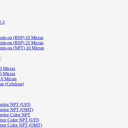
2-3
 Spin-on (BSP) 10 Micras
 Spin-on (BSP) 25 Micras
 Spin-on (NPT) 10 Micras
P
r
0 Micras
5 Micras
10 Micras
ue (Celulosa)
terior NPT (UFI)
sterior NPT (OMT)
terior Color NPT
rior Color NPT (UFI)
erior Color NPT (OMT)