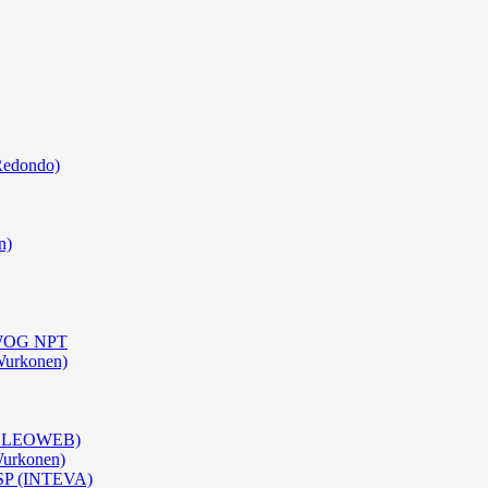
Redondo)
n)
0 WOG NPT
Wurkonen)
 (OLEOWEB)
Wurkonen)
BSP (INTEVA)