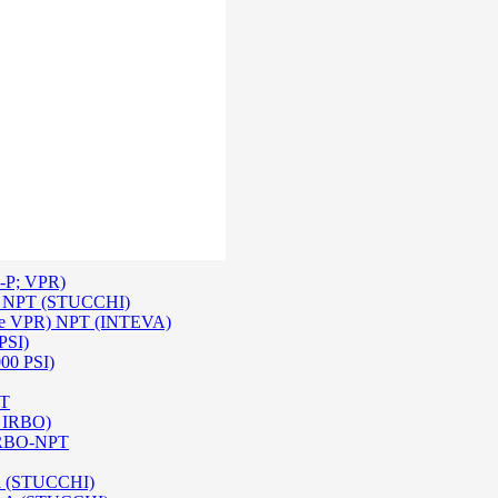
 Inox SS 316
O A/ HPA / DIN (INTEVA)
P-P; VPR)
-P NPT (STUCCHI)
rie VPR) NPT (INTEVA)
PSI)
000 PSI)
PT
e IRBO)
 IRBO-NPT
na (STUCCHI)