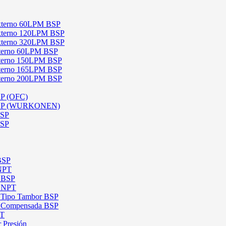
 Externo 60LPM BSP
 Externo 120LPM BSP
 Externo 320LPM BSP
Interno 60LPM BSP
Interno 150LPM BSP
Interno 165LPM BSP
Interno 200LPM BSP
SP (OFC)
 BSP (WURKONEN)
BSP
BSP
 BSP
 NPT
l BSP
l NPT
l Tipo Tambor BSP
al Compensada BSP
PT
 Presión