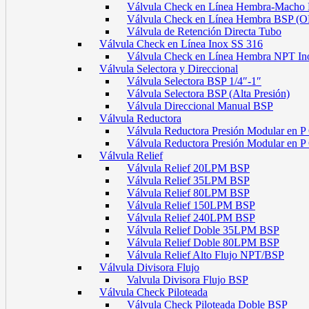
Válvula Check en Línea Hembra-Macho
Válvula Check en Línea Hembra BSP (
Válvula de Retención Directa Tubo
Válvula Check en Línea Inox SS 316
Válvula Check en Línea Hembra NPT In
Válvula Selectora y Direccional
Válvula Selectora BSP 1/4″-1″
Válvula Selectora BSP (Alta Presión)
Válvula Direccional Manual BSP
Válvula Reductora
Válvula Reductora Presión Modular en P
Válvula Reductora Presión Modular en 
Válvula Relief
Válvula Relief 20LPM BSP
Válvula Relief 35LPM BSP
Válvula Relief 80LPM BSP
Válvula Relief 150LPM BSP
Válvula Relief 240LPM BSP
Válvula Relief Doble 35LPM BSP
Válvula Relief Doble 80LPM BSP
Válvula Relief Alto Flujo NPT/BSP
Válvula Divisora Flujo
Valvula Divisora Flujo BSP
Válvula Check Piloteada
Válvula Check Piloteada Doble BSP