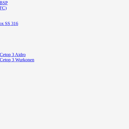
 BSP
OFC)
ox SS 316
 Cetop 3 Aidro
P Cetop 3 Wurkonen