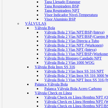
Tapa Llenado Estanque
Tapa Respiradero BSP
Tapa Respiradero NPT
Visor Indicador Nivel-Temperatura
Visor Aluminio BSP
VÁLVULAS
Válvula Bola
Válvula Bola 2 Vías NPT/BSP (Inteva)
Válvula Bola 2 Vías NPT/BSP (Cuerpo 
Válvula Bola 2 Vías Directa a Tubo
Válvula Bola 2 Vías NPT (Wurkonen)
Válvula Bola 3 Vias NPT (Inteva)
Válvula Bola 3 Vias NPT/BSP (Wurkone
Válvula Bola Bloqueo Candado NPT
Válvula Bola 2 Vías 1000 WOG
Válvula Bola Inox SS 316
Válvula Bola 2 Vías Inox SS 316 NPT
Válvula Bola 2 Vías Inox SS 316 300
Válvula Bola 3 Vias NPT Inox SS 316 (
Palanca Válvula Bola
Palanca Válvula Bola Acero Carbono
Válvula Check en Línea
Válvula Check en Línea Hembra NPT
Válvula Check en Línea Hembra NPT (
Válvula Check en Línea Hembra NPT/