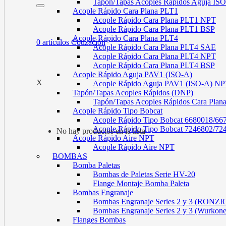
Tapón/Tapas Acoples Rápidos Aguja I
Acople Rápido Cara Plana PLT1
Acople Rápido Cara Plana PLT1 NPT
Acople Rápido Cara Plana PLT1 BSP
Acople Rápido Cara Plana PLT4
0
artículos
Cotización
Acople Rápido Cara Plana PLT4 SAE
Acople Rápido Cara Plana PLT4 NPT
Acople Rápido Cara Plana PLT4 BSP
Acople Rápido Aguja PAV1 (ISO-A)
X
Acople Rápido Aguja PAV1 (ISO-A) N
Tapón/Tapas Acoples Rápidos (DNP)
Tapón/Tapas Acoples Rápidos Cara Plan
Acople Rápido Tipo Bobcat
Acople Rápido Tipo Bobcat 6680018/66
Acople Rápido Tipo Bobcat 7246802/72
No hay productos en la lista
Acople Rápido Aire NPT
Acople Rápido Aire NPT
BOMBAS
Bomba Paletas
Bombas de Paletas Serie HV-20
Flange Montaje Bomba Paleta
Bombas Engranaje
Bombas Engranaje Series 2 y 3 (RONZI
Bombas Engranaje Series 2 y 3 (Wurkon
Flanges Bombas