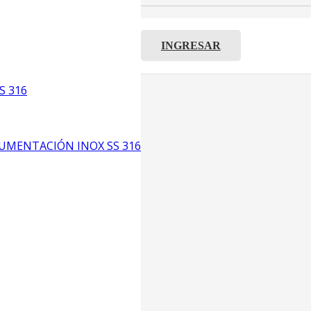
INGRESAR
C8
S 316
5
6
UMENTACIÓN INOX SS 316
CP4
P3