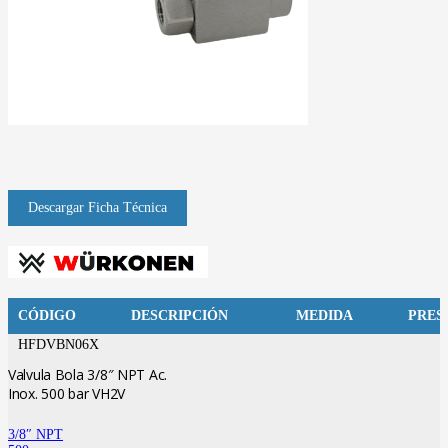
CÓDIGO
DESCRIPCIÓN
MEDIDA
PRES
HFDVBN06X
Valvula Bola 3/8″ NPT Ac.
Inox. 500 bar VH2V
3/8″ NPT