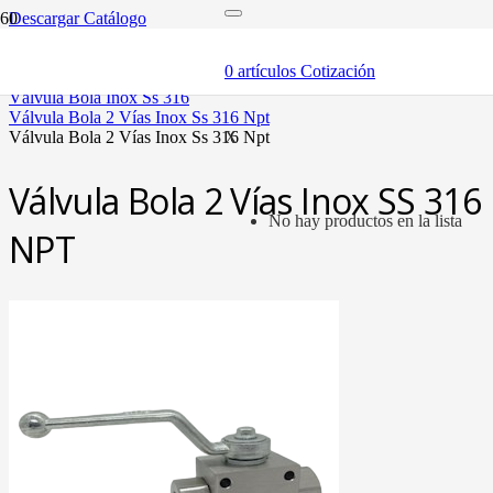
Descargar Catálogo
inicio
componentes
0
artículos
Cotización
válvulas
válvula bola inox ss 316
válvula bola 2 vías inox ss 316 npt
válvula bola 2 vías inox ss 316 npt
X
Válvula Bola 2 Vías Inox SS 316
No hay productos en la lista
NPT