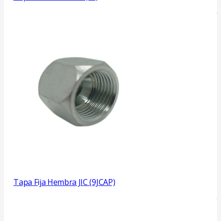
Tapa Fija Hembra JIC (9JCAP)