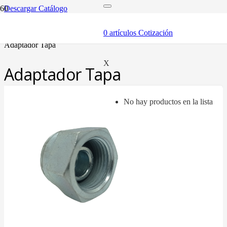
Descargar Catálogo
inicio
adaptadores y sellos
0
artículos
Cotización
adaptadores
adaptador tapa
X
Adaptador Tapa
No hay productos en la lista