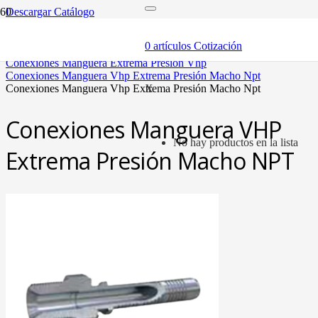
Descargar Catálogo
inicio
mangueras y fittings
0
artículos
Cotización
mangueras termoplásticas y fittings
conexiones manguera extrema presión vhp
conexiones manguera vhp extrema presión macho npt
conexiones manguera vhp extrema presión macho npt
X
Conexiones Manguera VHP
No hay productos en la lista
Extrema Presión Macho NPT