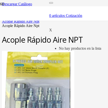
Descargar Catálogo
inicio
componentes
0
artículos
Cotización
acóples rápidos
acople rápido aire npt
acople rápido aire npt
X
Acople Rápido Aire NPT
No hay productos en la lista