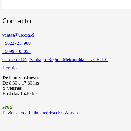
Contacto
ventas@utecsa.cl
+56227217900
‎+56995103053
Cármen 2165, Santiago. Región Metropolitana. / CHILE.
Horario
De Lunes a Jueves
De 8:30 a 17:30 hrs
Y Viernes
Hasta las 16:30 hrs
send
Envíos a toda Latinoamérica (Ex-Works)