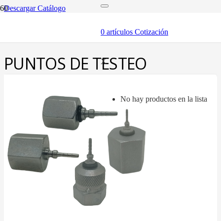
Descargar Catálogo
inicio
componentes
0
artículos
Cotización
puntos de testeo
PUNTOS DE TESTEO
X
No hay productos en la lista