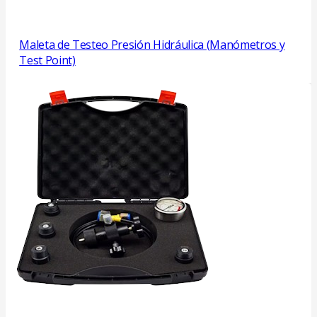
Maleta de Testeo Presión Hidráulica (Manómetros y
Test Point)