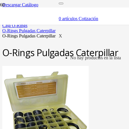
Descargar Catálogo
inicio
adaptadores y sellos
0
artículos
Cotización
sellos y o-rings
caja o-rings
o-rings pulgadas caterpillar
o-rings pulgadas caterpillar
X
O-Rings Pulgadas Caterpillar
No hay productos en la lista