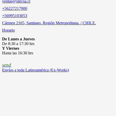
ventas@utecsa.cl
+56227217900
‎+56995103053
Cármen 2165, Santiago. Región Metropolitana. / CHILE.
Horario
De Lunes a Jueves
De 8:30 a 17:30 hrs
Y Viernes
Hasta las 16:30 hrs
send
Envíos a toda Latinoamérica (Ex-Works)