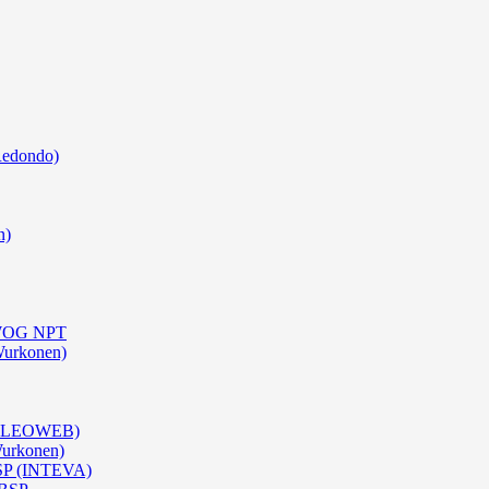
Redondo)
n)
0 WOG NPT
Wurkonen)
 (OLEOWEB)
Wurkonen)
BSP (INTEVA)