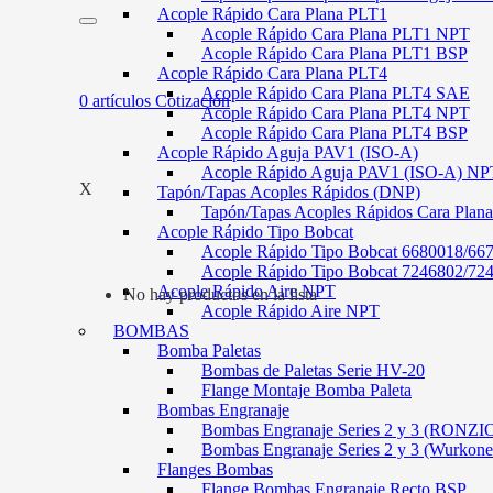
Acople Rápido Cara Plana PLT1
Acople Rápido Cara Plana PLT1 NPT
Acople Rápido Cara Plana PLT1 BSP
Acople Rápido Cara Plana PLT4
Acople Rápido Cara Plana PLT4 SAE
0
artículos
Cotización
Acople Rápido Cara Plana PLT4 NPT
Acople Rápido Cara Plana PLT4 BSP
Acople Rápido Aguja PAV1 (ISO-A)
Acople Rápido Aguja PAV1 (ISO-A) NP
X
Tapón/Tapas Acoples Rápidos (DNP)
Tapón/Tapas Acoples Rápidos Cara Plan
Acople Rápido Tipo Bobcat
Acople Rápido Tipo Bobcat 6680018/66
Acople Rápido Tipo Bobcat 7246802/72
Acople Rápido Aire NPT
No hay productos en la lista
Acople Rápido Aire NPT
BOMBAS
Bomba Paletas
Bombas de Paletas Serie HV-20
Flange Montaje Bomba Paleta
Bombas Engranaje
Bombas Engranaje Series 2 y 3 (RONZI
Bombas Engranaje Series 2 y 3 (Wurkone
Flanges Bombas
Flange Bombas Engranaje Recto BSP