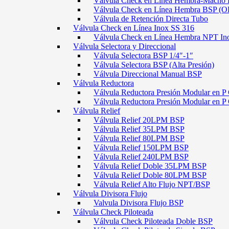
Válvula Check en Línea Hembra-Macho
Válvula Check en Línea Hembra BSP (O
Válvula de Retención Directa Tubo
Válvula Check en Línea Inox SS 316
Válvula Check en Línea Hembra NPT In
Válvula Selectora y Direccional
Válvula Selectora BSP 1/4″-1″
Válvula Selectora BSP (Alta Presión)
Válvula Direccional Manual BSP
Válvula Reductora
Válvula Reductora Presión Modular en P 
Válvula Reductora Presión Modular en P
Válvula Relief
Válvula Relief 20LPM BSP
Válvula Relief 35LPM BSP
Válvula Relief 80LPM BSP
Válvula Relief 150LPM BSP
Válvula Relief 240LPM BSP
Válvula Relief Doble 35LPM BSP
Válvula Relief Doble 80LPM BSP
Válvula Relief Alto Flujo NPT/BSP
Válvula Divisora Flujo
Valvula Divisora Flujo BSP
Válvula Check Piloteada
Válvula Check Piloteada Doble BSP