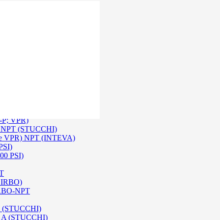
 Inox SS 316
O A/ HPA / DIN (INTEVA)
P-P; VPR)
-P NPT (STUCCHI)
rie VPR) NPT (INTEVA)
PSI)
00 PSI)
PT
e IRBO)
 IRBO-NPT
na (STUCCHI)
SO A (STUCCHI)