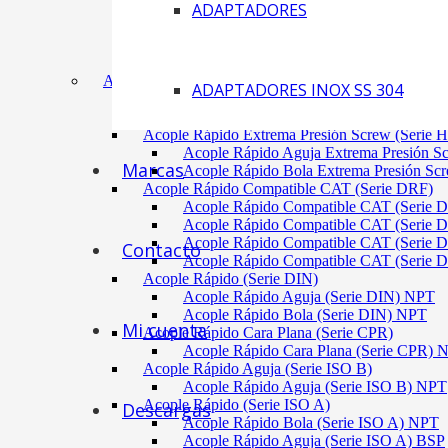
ADAPTADORES
Acoplamiento Tipo Neumático Fenaflex (TYRE
Acoplamiento Max Dynamic (Omega)
Acoplamiento Bomba Motor Aluminio Serie 2-
Acoplamiento Engranaje Cuerpo Nylon
ACÓPLES RÁPIDOS
ADAPTADORES INOX SS 304
Acople Rápido Aguja Extrema Presión (Serie 
Acople Rápido Aguja Extrema Presión 
Acople Rápido Extrema Presión Screw (Serie 
Acople Rápido Aguja Extrema Presión S
Marcas
Acople Rápido Bola Extrema Presión Sc
Acople Rápido Compatible CAT (Serie DRF)
Acople Rápido Compatible CAT (Serie 
Acople Rápido Compatible CAT (Serie 
Acople Rápido Compatible CAT (Serie 
Contacto
Acople Rápido Compatible CAT (Serie 
Acople Rápido (Serie DIN)
Acople Rápido Aguja (Serie DIN) NPT
Acople Rápido Bola (Serie DIN) NPT
Mi cuenta
Acople Rápido Cara Plana (Serie CPR)
Acople Rápido Cara Plana (Serie CPR)
Acople Rápido Aguja (Serie ISO B)
Acople Rápido Aguja (Serie ISO B) NPT
Acople Rápido (Serie ISO A)
Descargas
Acople Rápido Bola (Serie ISO A) NPT
Acople Rápido Aguja (Serie ISO A) BSP