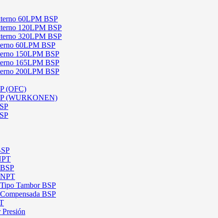
 Externo 60LPM BSP
 Externo 120LPM BSP
 Externo 320LPM BSP
Interno 60LPM BSP
Interno 150LPM BSP
Interno 165LPM BSP
Interno 200LPM BSP
SP (OFC)
 BSP (WURKONEN)
BSP
BSP
BSP
 NPT
l BSP
l NPT
l Tipo Tambor BSP
al Compensada BSP
PT
 Presión