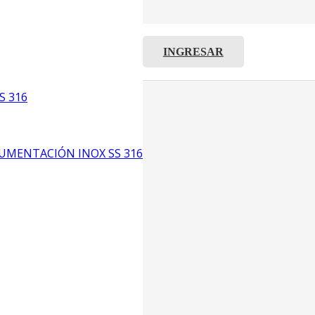
INGRESAR
C8
5
S 316
6
UMENTACIÓN INOX SS 316
CP4
P3