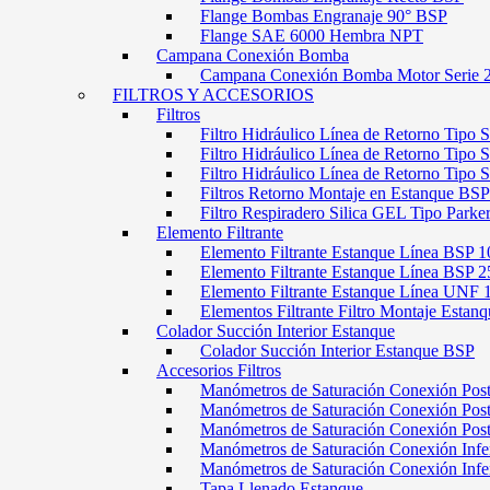
Flange Bombas Engranaje 90° BSP
Flange SAE 6000 Hembra NPT
Campana Conexión Bomba
Campana Conexión Bomba Motor Serie 
FILTROS Y ACCESORIOS
Filtros
Filtro Hidráulico Línea de Retorno Tipo 
Filtro Hidráulico Línea de Retorno Tipo 
Filtro Hidráulico Línea de Retorno Tipo
Filtros Retorno Montaje en Estanque BSP
Filtro Respiradero Silica GEL Tipo Parke
Elemento Filtrante
Elemento Filtrante Estanque Línea BSP 1
Elemento Filtrante Estanque Línea BSP 2
Elemento Filtrante Estanque Línea UNF 
Elementos Filtrante Filtro Montaje Estanq
Colador Succión Interior Estanque
Colador Succión Interior Estanque BSP
Accesorios Filtros
Manómetros de Saturación Conexión Pos
Manómetros de Saturación Conexión Po
Manómetros de Saturación Conexión Pos
Manómetros de Saturación Conexión Infe
Manómetros de Saturación Conexión Inf
Tapa Llenado Estanque