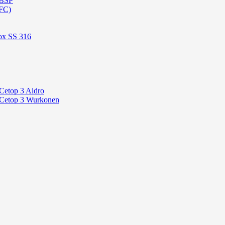
 BSP
FC)
ox SS 316
Cetop 3 Aidro
 Cetop 3 Wurkonen