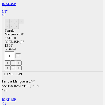
R2AT-4SP
-10
5/8”
16
Ferrula
Manguera 5/8"
SAE100
R2AT/4SP (PF
13 16)
cantidad
LAMPF1319
Ferrula Manguera 3/4″
SAE100 R2AT/4SP (PF 13
19)
R2AT-4SP
-12