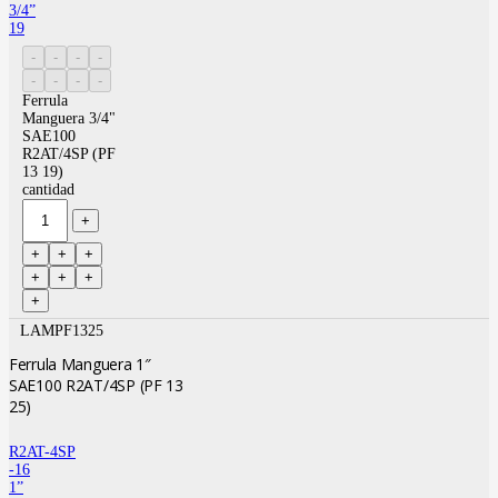
3/4”
19
Ferrula
Manguera 3/4"
SAE100
R2AT/4SP (PF
13 19)
cantidad
LAMPF1325
Ferrula Manguera 1″
SAE100 R2AT/4SP (PF 13
25)
R2AT-4SP
-16
1”