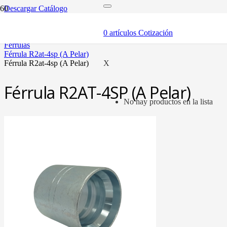
Descargar Catálogo
inicio
mangueras y fittings
0
artículos
Cotización
mangueras hidráulicas y fittings
férrulas
férrula r2at-4sp (a pelar)
férrula r2at-4sp (a pelar)
X
Férrula R2AT-4SP (A Pelar)
No hay productos en la lista