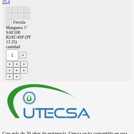
25.4
Ferrula
Manguera 1"
SAE100
R2AT/4SP (PF
13 25)
cantidad
Con más de 20 años de existencia, Utecsa se ha convertido en una