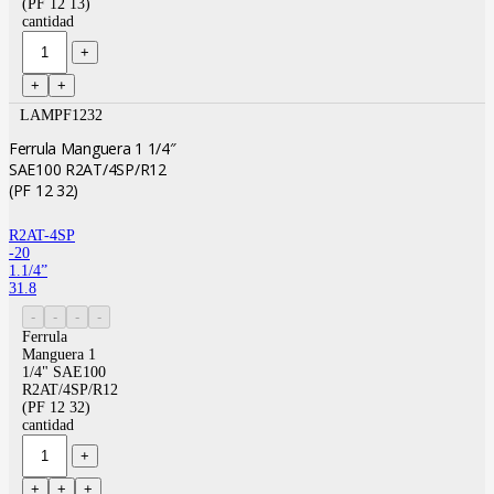
(PF 12 13)
cantidad
LAMPF1232
Ferrula Manguera 1 1/4″
SAE100 R2AT/4SP/R12
(PF 12 32)
R2AT-4SP
-20
1.1/4”
31.8
Ferrula
Manguera 1
1/4" SAE100
R2AT/4SP/R12
(PF 12 32)
cantidad