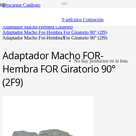
Descargar Catálogo
inicio
adaptadores y sellos
0
artículos
Cotización
adaptadores
adaptador macho-hembra giratorio
adaptador macho for-hembra for giratorio 90° (2f9)
adaptador macho for-hembra for giratorio 90° (2f9)
X
Adaptador Macho FOR-
No hay productos en la lista
Hembra FOR Giratorio 90°
(2F9)