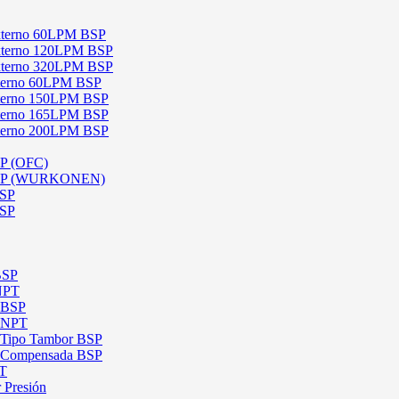
 Externo 60LPM BSP
 Externo 120LPM BSP
 Externo 320LPM BSP
Interno 60LPM BSP
Interno 150LPM BSP
Interno 165LPM BSP
Interno 200LPM BSP
SP (OFC)
 BSP (WURKONEN)
BSP
BSP
BSP
 NPT
l BSP
l NPT
l Tipo Tambor BSP
al Compensada BSP
PT
 Presión