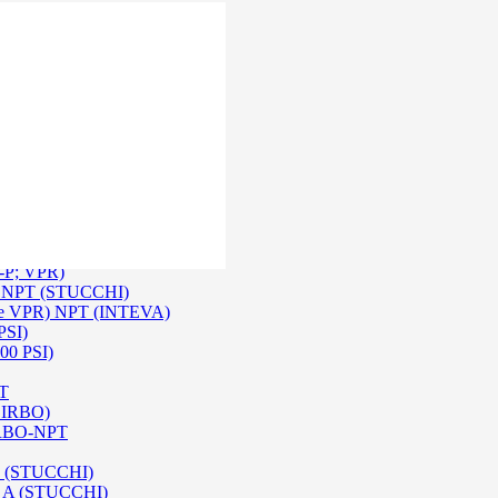
 Inox SS 316
O A/ HPA / DIN (INTEVA)
P-P; VPR)
-P NPT (STUCCHI)
rie VPR) NPT (INTEVA)
PSI)
00 PSI)
PT
e IRBO)
 IRBO-NPT
na (STUCCHI)
SO A (STUCCHI)