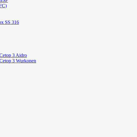
 BSP
FC)
ox SS 316
Cetop 3 Aidro
 Cetop 3 Wurkonen