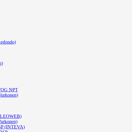
Redondo)
n)
0 WOG NPT
Wurkonen)
 (OLEOWEB)
Wurkonen)
BSP (INTEVA)