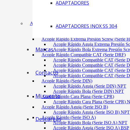
ADAPTADORES
Acoplamiento Tipo Neumático Fenaflex (TYRE
Acoplamiento Max Dynamic (Omega)
Acoplamiento Bomba Motor Aluminio Serie 2-
Acoplamiento Engranaje Cuerpo Nylon
ACÓPLES RÁPIDOS
ADAPTADORES INOX SS 304
Acople Rápido Aguja Extrema Presión (Serie 
Acople Rápido Aguja Extrema Presión 
Acople Rápido Extrema Presión Screw (Serie 
Acople Rápido Aguja Extrema Presión S
Marcas
Acople Rápido Bola Extrema Presión Sc
Acople Rápido Compatible CAT (Serie DRF)
Acople Rápido Compatible CAT (Serie 
Acople Rápido Compatible CAT (Serie 
Acople Rápido Compatible CAT (Serie 
Contacto
Acople Rápido Compatible CAT (Serie 
Acople Rápido (Serie DIN)
Acople Rápido Aguja (Serie DIN) NPT
Acople Rápido Bola (Serie DIN) NPT
Mi cuenta
Acople Rápido Cara Plana (Serie CPR)
Acople Rápido Cara Plana (Serie CPR)
Acople Rápido Aguja (Serie ISO B)
Acople Rápido Aguja (Serie ISO B) NPT
Acople Rápido (Serie ISO A)
Descargas
Acople Rápido Bola (Serie ISO A) NPT
Acople Rápido Aguja (Serie ISO A) BSP