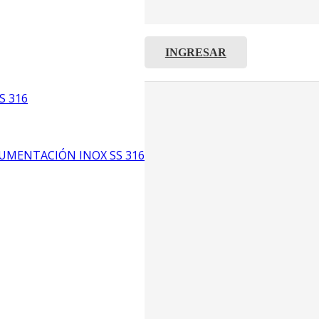
INGRESAR
C8
5
S 316
6
UMENTACIÓN INOX SS 316
CP4
P3