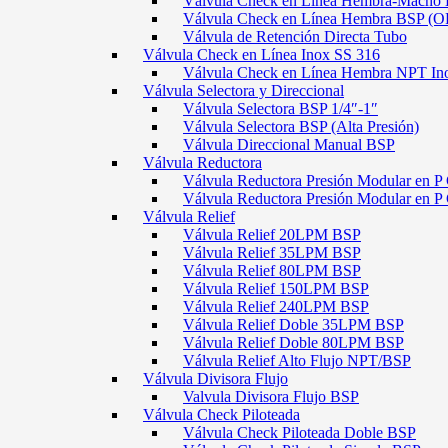
Válvula Check en Línea Hembra-Macho
Válvula Check en Línea Hembra BSP (O
Válvula de Retención Directa Tubo
Válvula Check en Línea Inox SS 316
Válvula Check en Línea Hembra NPT In
Válvula Selectora y Direccional
Válvula Selectora BSP 1/4″-1″
Válvula Selectora BSP (Alta Presión)
Válvula Direccional Manual BSP
Válvula Reductora
Válvula Reductora Presión Modular en P 
Válvula Reductora Presión Modular en P
Válvula Relief
Válvula Relief 20LPM BSP
Válvula Relief 35LPM BSP
Válvula Relief 80LPM BSP
Válvula Relief 150LPM BSP
Válvula Relief 240LPM BSP
Válvula Relief Doble 35LPM BSP
Válvula Relief Doble 80LPM BSP
Válvula Relief Alto Flujo NPT/BSP
Válvula Divisora Flujo
Valvula Divisora Flujo BSP
Válvula Check Piloteada
Válvula Check Piloteada Doble BSP