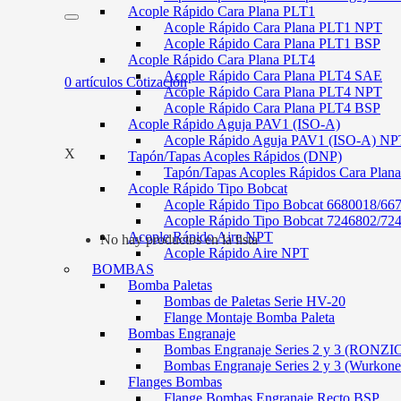
Acople Rápido Cara Plana PLT1
Acople Rápido Cara Plana PLT1 NPT
Acople Rápido Cara Plana PLT1 BSP
Acople Rápido Cara Plana PLT4
Acople Rápido Cara Plana PLT4 SAE
0
artículos
Cotización
Acople Rápido Cara Plana PLT4 NPT
Acople Rápido Cara Plana PLT4 BSP
Acople Rápido Aguja PAV1 (ISO-A)
Acople Rápido Aguja PAV1 (ISO-A) NP
X
Tapón/Tapas Acoples Rápidos (DNP)
Tapón/Tapas Acoples Rápidos Cara Plan
Acople Rápido Tipo Bobcat
Acople Rápido Tipo Bobcat 6680018/66
Acople Rápido Tipo Bobcat 7246802/72
Acople Rápido Aire NPT
No hay productos en la lista
Acople Rápido Aire NPT
BOMBAS
Bomba Paletas
Bombas de Paletas Serie HV-20
Flange Montaje Bomba Paleta
Bombas Engranaje
Bombas Engranaje Series 2 y 3 (RONZI
Bombas Engranaje Series 2 y 3 (Wurkone
Flanges Bombas
Flange Bombas Engranaje Recto BSP