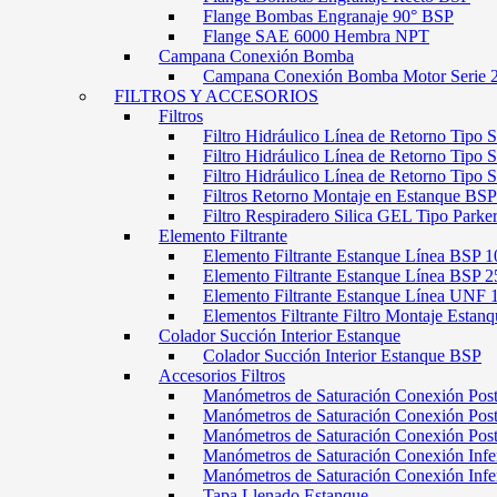
Flange Bombas Engranaje 90° BSP
Flange SAE 6000 Hembra NPT
Campana Conexión Bomba
Campana Conexión Bomba Motor Serie 
FILTROS Y ACCESORIOS
Filtros
Filtro Hidráulico Línea de Retorno Tipo 
Filtro Hidráulico Línea de Retorno Tipo 
Filtro Hidráulico Línea de Retorno Tipo
Filtros Retorno Montaje en Estanque BSP
Filtro Respiradero Silica GEL Tipo Parke
Elemento Filtrante
Elemento Filtrante Estanque Línea BSP 1
Elemento Filtrante Estanque Línea BSP 2
Elemento Filtrante Estanque Línea UNF 
Elementos Filtrante Filtro Montaje Estanq
Colador Succión Interior Estanque
Colador Succión Interior Estanque BSP
Accesorios Filtros
Manómetros de Saturación Conexión Pos
Manómetros de Saturación Conexión Po
Manómetros de Saturación Conexión Pos
Manómetros de Saturación Conexión Infe
Manómetros de Saturación Conexión Inf
Tapa Llenado Estanque