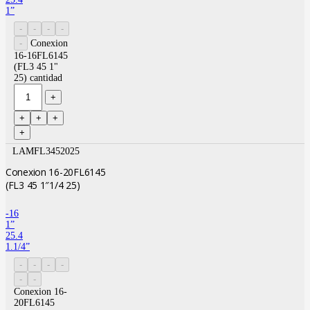
1”
Conexion
16-16FL6145
(FL3 45 1"
25) cantidad
LAMFL3452025
Conexion 16-20FL6145
(FL3 45 1″1/4 25)
-16
1”
25.4
1.1/4”
Conexion 16-
20FL6145