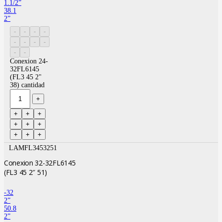
1.1/2”
38.1
2”
Conexion 24-
32FL6145
(FL3 45 2"
38) cantidad
LAMFL3453251
Conexion 32-32FL6145
(FL3 45 2″ 51)
-32
2”
50.8
2”