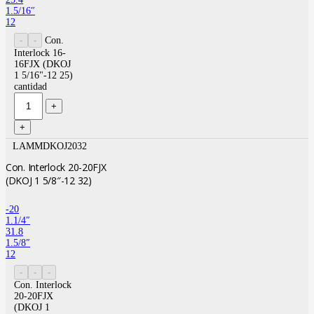
1.5/16″
12
Con.
Interlock 16-
16FJX (DKOJ
1 5/16"-12 25)
cantidad
LAMMDKOJ2032
Con. Interlock 20-20FJX
(DKOJ 1 5/8″-12 32)
-20
1.1/4″
31.8
1.5/8″
12
Con. Interlock
20-20FJX
(DKOJ 1