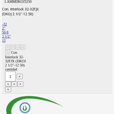
LAMMDKOJ3250
Con. Interlock 32-32FJX
(DKOJ 2 1/2″-12 50)
-32
2″
50.8
2.1/2″
12
Con.
Interlock 32-
32FJX (DKOJ
2 1/2"-12 50)
cantidad