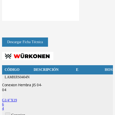
CÓDIGO
DESCRIPCIÓN
E
HOSE
LAMHJIS0404N
Conexion Hembra JIS 04-
04
G1/4″X19
6
4