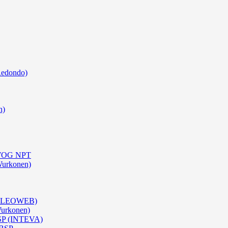
Redondo)
n)
0 WOG NPT
Wurkonen)
 (OLEOWEB)
Wurkonen)
BSP (INTEVA)