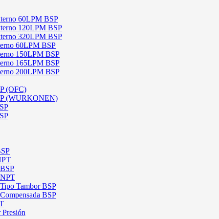
 Externo 60LPM BSP
 Externo 120LPM BSP
 Externo 320LPM BSP
Interno 60LPM BSP
Interno 150LPM BSP
Interno 165LPM BSP
Interno 200LPM BSP
SP (OFC)
 BSP (WURKONEN)
BSP
BSP
BSP
 NPT
l BSP
l NPT
l Tipo Tambor BSP
al Compensada BSP
PT
 Presión