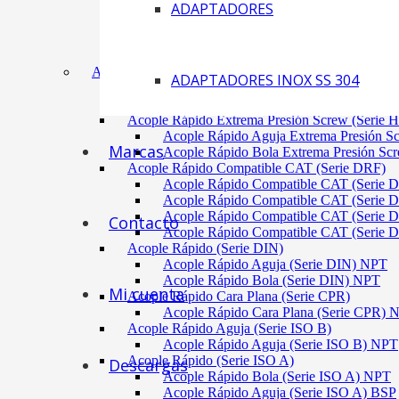
ADAPTADORES
Acoplamiento Tipo Neumático Fenaflex (TYRE
Acoplamiento Max Dynamic (Omega)
Acoplamiento Bomba Motor Aluminio Serie 2-
Acoplamiento Engranaje Cuerpo Nylon
ACÓPLES RÁPIDOS
ADAPTADORES INOX SS 304
Acople Rápido Aguja Extrema Presión (Serie 
Acople Rápido Aguja Extrema Presión 
Acople Rápido Extrema Presión Screw (Serie 
Acople Rápido Aguja Extrema Presión S
Marcas
Acople Rápido Bola Extrema Presión Sc
Acople Rápido Compatible CAT (Serie DRF)
Acople Rápido Compatible CAT (Serie 
Acople Rápido Compatible CAT (Serie 
Acople Rápido Compatible CAT (Serie 
Contacto
Acople Rápido Compatible CAT (Serie 
Acople Rápido (Serie DIN)
Acople Rápido Aguja (Serie DIN) NPT
Acople Rápido Bola (Serie DIN) NPT
Mi cuenta
Acople Rápido Cara Plana (Serie CPR)
Acople Rápido Cara Plana (Serie CPR)
Acople Rápido Aguja (Serie ISO B)
Acople Rápido Aguja (Serie ISO B) NPT
Acople Rápido (Serie ISO A)
Descargas
Acople Rápido Bola (Serie ISO A) NPT
Acople Rápido Aguja (Serie ISO A) BSP