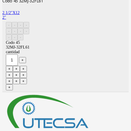
Codo 45 32MJ-32FL61
2.1/2″X12
2″
Codo 45
32MJ-32FL61
cantidad