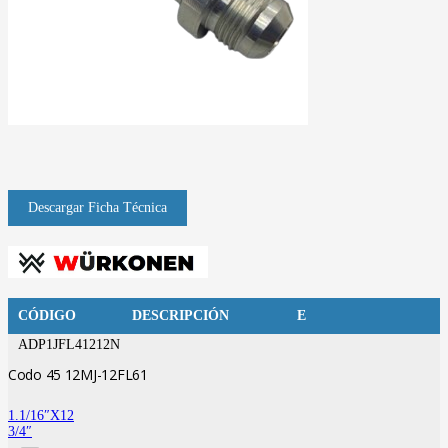
CÓDIGO
DESCRIPCIÓN
E
ADP1JFL41212N
Codo 45 12MJ-12FL61
1.1/16″X12
3/4″