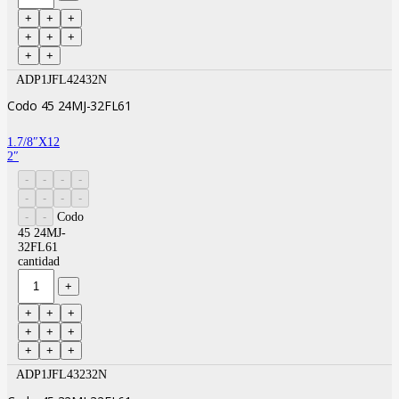
ADP1JFL42432N
Codo 45 24MJ-32FL61
1.7/8″X12
2″
Codo
45 24MJ-
32FL61
cantidad
ADP1JFL43232N