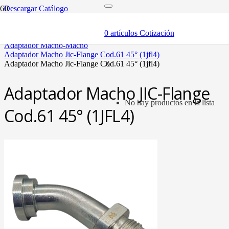
Descargar Catálogo
inicio
adaptadores y sellos
0
artículos
Cotización
adaptadores
adaptador macho-macho
adaptador macho jic-flange cod.61 45° (1jfl4)
adaptador macho jic-flange cod.61 45° (1jfl4)
X
Adaptador Macho JIC-Flange
No hay productos en la lista
Cod.61 45° (1JFL4)