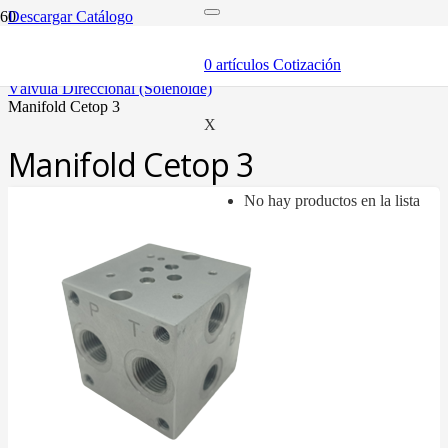
Descargar Catálogo
inicio
componentes
0
artículos
Cotización
válvulas
válvula direccional (solenoide)
manifold cetop 3
X
Manifold Cetop 3
No hay productos en la lista