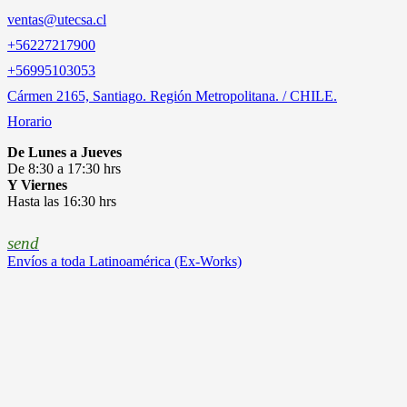
ventas@utecsa.cl
+56227217900
‎+56995103053
Cármen 2165, Santiago. Región Metropolitana. / CHILE.
Horario
De Lunes a Jueves
De 8:30 a 17:30 hrs
Y Viernes
Hasta las 16:30 hrs
send
Envíos a toda Latinoamérica (Ex-Works)