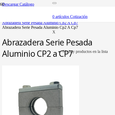
Descargar Catálogo
inicio
componentes
0
artículos
Cotización
abrazaderas (soportes y bandas)
abrazadera serie pesada aluminio cp2 a cp7
abrazadera serie pesada aluminio cp2 a cp7
X
Abrazadera Serie Pesada
Aluminio CP2 a CP7
No hay productos en la lista