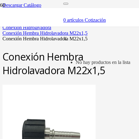
Descargar Catálogo
inicio
mangueras y fittings
0
artículos
Cotización
mangueras hidráulicas y fittings
conexión hidrolavadora
conexión hembra hidrolavadora m22x1,5
conexión hembra hidrolavadora m22x1,5
X
Conexión Hembra
No hay productos en la lista
Hidrolavadora M22x1,5