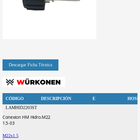
CÓDIGO
DESCRIPCIÓN
E
HOSE
LAMHID2203ST
Conexion HM Hidro.M22
1.5-03
M22x1.5