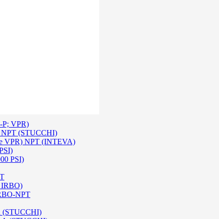
 Inox SS 316
O A/ HPA / DIN (INTEVA)
P-P; VPR)
-P NPT (STUCCHI)
rie VPR) NPT (INTEVA)
PSI)
000 PSI)
PT
e IRBO)
 IRBO-NPT
na (STUCCHI)