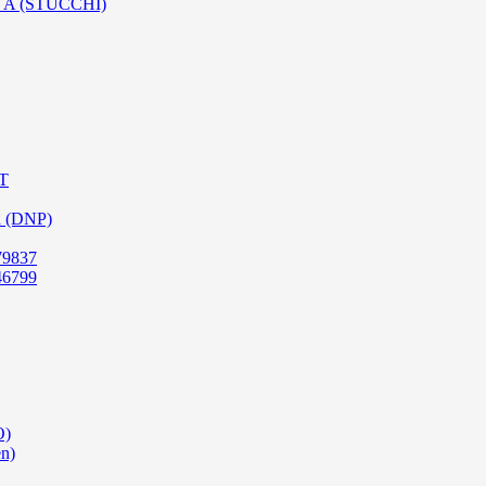
SO A (STUCCHI)
PT
a (DNP)
79837
46799
O)
en)