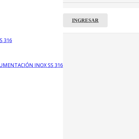
INGRESAR
C8
S 316
5
6
UMENTACIÓN INOX SS 316
CP4
P3