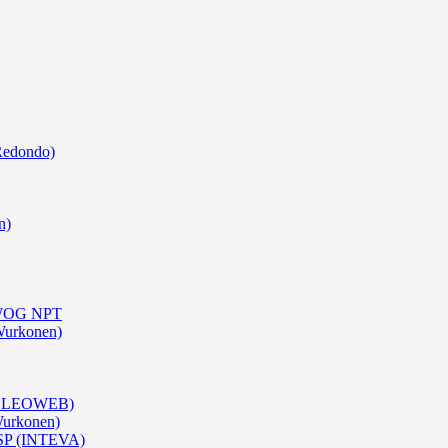
Redondo)
n)
0 WOG NPT
Wurkonen)
 (OLEOWEB)
Wurkonen)
BSP (INTEVA)