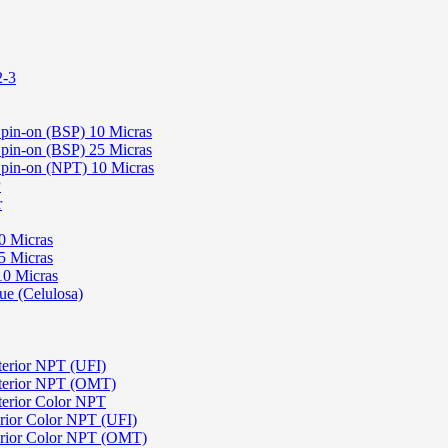
2-3
 Spin-on (BSP) 10 Micras
 Spin-on (BSP) 25 Micras
 Spin-on (NPT) 10 Micras
P
r
0 Micras
5 Micras
10 Micras
ue (Celulosa)
terior NPT (UFI)
sterior NPT (OMT)
terior Color NPT
rior Color NPT (UFI)
erior Color NPT (OMT)