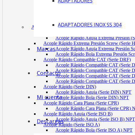
ADAPTADORES
Acoplamiento Tipo Neumático Fenaflex (TYRE
Acoplamiento Max Dynamic (Omega)
Acoplamiento Bomba Motor Aluminio Serie 2-
Acoplamiento Engranaje Cuerpo Nylon
ADAPTADORES INOX SS 304
ACÓPLES RÁPIDOS
Acople Rápido Aguja Extrema Presión (Serie
Acople Rápido Aguja Extrema Presión 
Acople Rápido Extrema Presión Screw (Serie 
Marcas
Acople Rápido Aguja Extrema Presión 
Acople Rápido Bola Extrema Presión Sc
Acople Rápido Compatible CAT (Serie DRF)
Acople Rápido Compatible CAT (Serie 
Acople Rápido Compatible CAT (Serie 
Contacto
Acople Rápido Compatible CAT (Serie 
Acople Rápido Compatible CAT (Serie 
Acople Rápido (Serie DIN)
Acople Rápido Aguja (Serie DIN) NPT
Mi cuenta
Acople Rápido Bola (Serie DIN) NPT
Acople Rápido Cara Plana (Serie CPR)
Acople Rápido Cara Plana (Serie CPR)
Acople Rápido Aguja (Serie ISO B)
Acople Rápido Aguja (Serie ISO B) NPT
Descargas
Acople Rápido (Serie ISO A)
Acople Rápido Bola (Serie ISO A) NPT