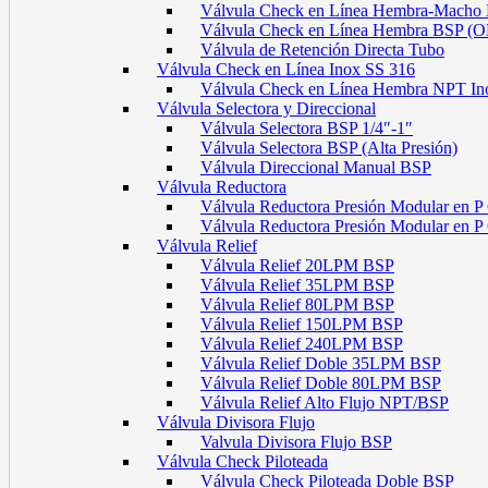
Válvula Check en Línea Hembra-Macho
Válvula Check en Línea Hembra BSP (
Válvula de Retención Directa Tubo
Válvula Check en Línea Inox SS 316
Válvula Check en Línea Hembra NPT In
Válvula Selectora y Direccional
Válvula Selectora BSP 1/4″-1″
Válvula Selectora BSP (Alta Presión)
Válvula Direccional Manual BSP
Válvula Reductora
Válvula Reductora Presión Modular en P
Válvula Reductora Presión Modular en 
Válvula Relief
Válvula Relief 20LPM BSP
Válvula Relief 35LPM BSP
Válvula Relief 80LPM BSP
Válvula Relief 150LPM BSP
Válvula Relief 240LPM BSP
Válvula Relief Doble 35LPM BSP
Válvula Relief Doble 80LPM BSP
Válvula Relief Alto Flujo NPT/BSP
Válvula Divisora Flujo
Valvula Divisora Flujo BSP
Válvula Check Piloteada
Válvula Check Piloteada Doble BSP