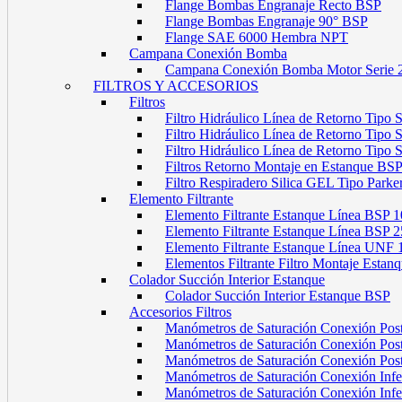
Flange Bombas Engranaje Recto BSP
Flange Bombas Engranaje 90° BSP
Flange SAE 6000 Hembra NPT
Campana Conexión Bomba
Campana Conexión Bomba Motor Serie 
FILTROS Y ACCESORIOS
Filtros
Filtro Hidráulico Línea de Retorno Tipo
Filtro Hidráulico Línea de Retorno Tipo
Filtro Hidráulico Línea de Retorno Tipo
Filtros Retorno Montaje en Estanque BS
Filtro Respiradero Silica GEL Tipo Parke
Elemento Filtrante
Elemento Filtrante Estanque Línea BSP 1
Elemento Filtrante Estanque Línea BSP 2
Elemento Filtrante Estanque Línea UNF 
Elementos Filtrante Filtro Montaje Estanq
Colador Succión Interior Estanque
Colador Succión Interior Estanque BSP
Accesorios Filtros
Manómetros de Saturación Conexión Pos
Manómetros de Saturación Conexión Po
Manómetros de Saturación Conexión Pos
Manómetros de Saturación Conexión Infe
Manómetros de Saturación Conexión Inf