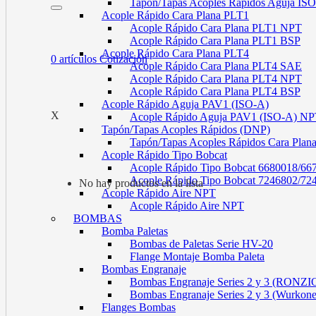
Tapón/Tapas Acoples Rápidos Aguja I
Acople Rápido Cara Plana PLT1
Acople Rápido Cara Plana PLT1 NPT
Acople Rápido Cara Plana PLT1 BSP
Acople Rápido Cara Plana PLT4
0
artículos
Cotización
Acople Rápido Cara Plana PLT4 SAE
Acople Rápido Cara Plana PLT4 NPT
Acople Rápido Cara Plana PLT4 BSP
Acople Rápido Aguja PAV1 (ISO-A)
X
Acople Rápido Aguja PAV1 (ISO-A) N
Tapón/Tapas Acoples Rápidos (DNP)
Tapón/Tapas Acoples Rápidos Cara Plan
Acople Rápido Tipo Bobcat
Acople Rápido Tipo Bobcat 6680018/66
Acople Rápido Tipo Bobcat 7246802/72
No hay productos en la lista
Acople Rápido Aire NPT
Acople Rápido Aire NPT
BOMBAS
Bomba Paletas
Bombas de Paletas Serie HV-20
Flange Montaje Bomba Paleta
Bombas Engranaje
Bombas Engranaje Series 2 y 3 (RONZI
Bombas Engranaje Series 2 y 3 (Wurkon
Flanges Bombas