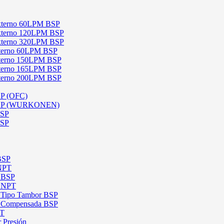
 Externo 60LPM BSP
 Externo 120LPM BSP
 Externo 320LPM BSP
Interno 60LPM BSP
Interno 150LPM BSP
Interno 165LPM BSP
Interno 200LPM BSP
SP (OFC)
 BSP (WURKONEN)
BSP
BSP
 BSP
 NPT
l BSP
l NPT
l Tipo Tambor BSP
al Compensada BSP
PT
 Presión