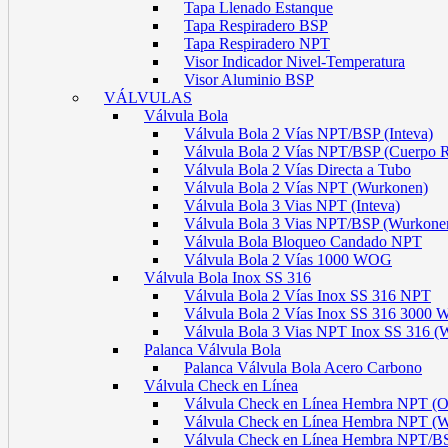
Tapa Llenado Estanque
Tapa Respiradero BSP
Tapa Respiradero NPT
Visor Indicador Nivel-Temperatura
Visor Aluminio BSP
VÁLVULAS
Válvula Bola
Válvula Bola 2 Vías NPT/BSP (Inteva)
Válvula Bola 2 Vías NPT/BSP (Cuerpo 
Válvula Bola 2 Vías Directa a Tubo
Válvula Bola 2 Vías NPT (Wurkonen)
Válvula Bola 3 Vias NPT (Inteva)
Válvula Bola 3 Vias NPT/BSP (Wurkone
Válvula Bola Bloqueo Candado NPT
Válvula Bola 2 Vías 1000 WOG
Válvula Bola Inox SS 316
Válvula Bola 2 Vías Inox SS 316 NPT
Válvula Bola 2 Vías Inox SS 316 300
Válvula Bola 3 Vias NPT Inox SS 316 (
Palanca Válvula Bola
Palanca Válvula Bola Acero Carbono
Válvula Check en Línea
Válvula Check en Línea Hembra NPT
Válvula Check en Línea Hembra NPT (
Válvula Check en Línea Hembra NPT/