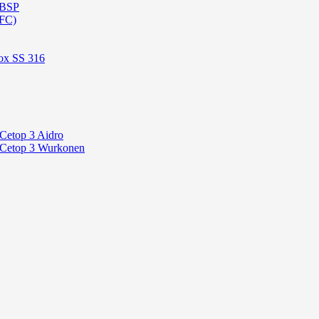
 BSP
OFC)
ox SS 316
 Cetop 3 Aidro
P Cetop 3 Wurkonen