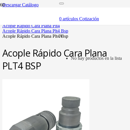
Descargar Catálogo
inicio
componentes
0
artículos
Cotización
acóples rápidos
acople rápido cara plana plt4
acople rápido cara plana plt4 bsp
acople rápido cara plana plt4 bsp
X
Acople Rápido Cara Plana
No hay productos en la lista
PLT4 BSP