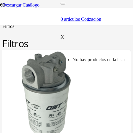
Descargar Catálogo
inicio
componentes
0
artículos
Cotización
filtros y accesorios
filtros
X
Filtros
No hay productos en la lista