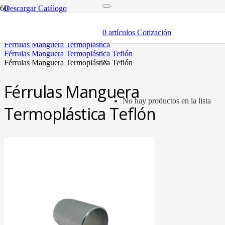
Descargar Catálogo
inicio
mangueras y fittings
0
artículos
Cotización
mangueras termoplásticas y fittings
férrulas manguera termoplástica
férrulas manguera termoplástica teflón
férrulas manguera termoplástica teflón
X
Férrulas Manguera
No hay productos en la lista
Termoplástica Teflón