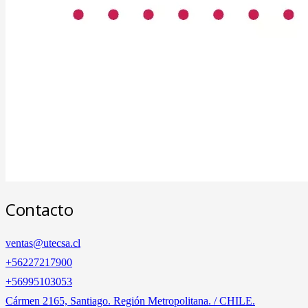
Contacto
ventas@utecsa.cl
+56227217900
‎+56995103053
Cármen 2165, Santiago. Región Metropolitana. / CHILE.