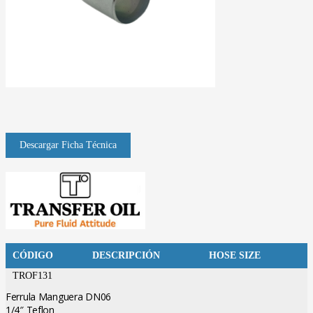
CÓDIGO
DESCRIPCIÓN
HOSE SIZE
TROF131
Ferrula Manguera DN06
1/4″ Teflon