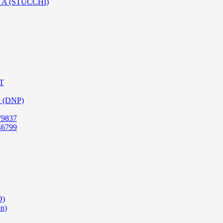
SO A (STUCCHI)
PT
a (DNP)
79837
46799
O)
en)