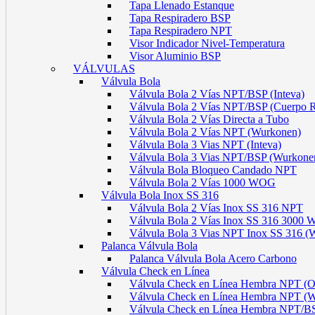
Tapa Llenado Estanque
Tapa Respiradero BSP
Tapa Respiradero NPT
Visor Indicador Nivel-Temperatura
Visor Aluminio BSP
VÁLVULAS
Válvula Bola
Válvula Bola 2 Vías NPT/BSP (Inteva)
Válvula Bola 2 Vías NPT/BSP (Cuerpo 
Válvula Bola 2 Vías Directa a Tubo
Válvula Bola 2 Vías NPT (Wurkonen)
Válvula Bola 3 Vias NPT (Inteva)
Válvula Bola 3 Vias NPT/BSP (Wurkone
Válvula Bola Bloqueo Candado NPT
Válvula Bola 2 Vías 1000 WOG
Válvula Bola Inox SS 316
Válvula Bola 2 Vías Inox SS 316 NPT
Válvula Bola 2 Vías Inox SS 316 300
Válvula Bola 3 Vias NPT Inox SS 316 (
Palanca Válvula Bola
Palanca Válvula Bola Acero Carbono
Válvula Check en Línea
Válvula Check en Línea Hembra NPT
Válvula Check en Línea Hembra NPT (
Válvula Check en Línea Hembra NPT/