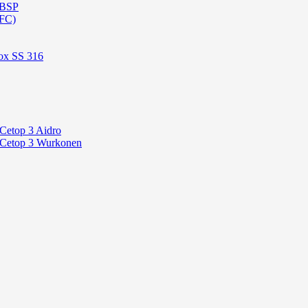
 BSP
OFC)
ox SS 316
 Cetop 3 Aidro
P Cetop 3 Wurkonen