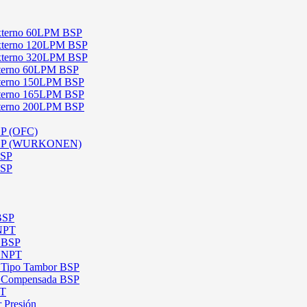
 Externo 60LPM BSP
 Externo 120LPM BSP
 Externo 320LPM BSP
Interno 60LPM BSP
Interno 150LPM BSP
Interno 165LPM BSP
Interno 200LPM BSP
SP (OFC)
 BSP (WURKONEN)
BSP
BSP
 BSP
 NPT
l BSP
l NPT
l Tipo Tambor BSP
al Compensada BSP
PT
 Presión