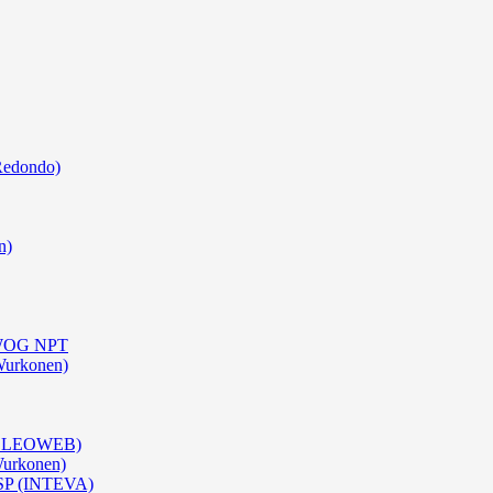
Redondo)
n)
0 WOG NPT
Wurkonen)
 (OLEOWEB)
Wurkonen)
BSP (INTEVA)