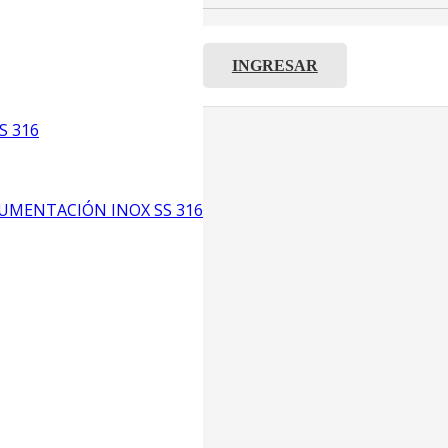
INGRESAR
C8
S 316
5
6
UMENTACIÓN INOX SS 316
CP4
P3