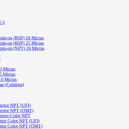
2-3
 Spin-on (BSP) 10 Micras
 Spin-on (BSP) 25 Micras
 Spin-on (NPT) 10 Micras
P
r
0 Micras
5 Micras
10 Micras
ue (Celulosa)
terior NPT (UFI)
sterior NPT (OMT)
terior Color NPT
rior Color NPT (UFI)
erior Color NPT (OMT)