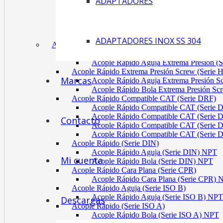
ADAPTADORES
Acoplamiento Tipo Neumático Fenaflex (TYRE
Acoplamiento Max Dynamic (Omega)
Acoplamiento Bomba Motor Aluminio Serie 2-
Acoplamiento Engranaje Cuerpo Nylon
ADAPTADORES INOX SS 304
ACÓPLES RÁPIDOS
Acople Rápido Aguja Extrema Presión (Serie
Acople Rápido Aguja Extrema Presión 
Acople Rápido Extrema Presión Screw (Serie 
Marcas
Acople Rápido Aguja Extrema Presión 
Acople Rápido Bola Extrema Presión Sc
Acople Rápido Compatible CAT (Serie DRF)
Acople Rápido Compatible CAT (Serie 
Acople Rápido Compatible CAT (Serie 
Contacto
Acople Rápido Compatible CAT (Serie 
Acople Rápido Compatible CAT (Serie 
Acople Rápido (Serie DIN)
Acople Rápido Aguja (Serie DIN) NPT
Mi cuenta
Acople Rápido Bola (Serie DIN) NPT
Acople Rápido Cara Plana (Serie CPR)
Acople Rápido Cara Plana (Serie CPR)
Acople Rápido Aguja (Serie ISO B)
Acople Rápido Aguja (Serie ISO B) NPT
Descargas
Acople Rápido (Serie ISO A)
Acople Rápido Bola (Serie ISO A) NPT