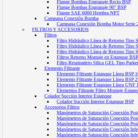
Flange Bombas Engranaje Recto BSP
Flange Bombas Engranaje 90° BSP
Flange SAE 6000 Hembra NPT
Campana Conexión Bomba
Campana Conexión Bomba Motor Serie 
FILTROS Y ACCESORIOS
Filtros
Filtro Hidráulico Línea de Retorno Tipo
Filtro Hidráulico Línea de Retorno Tipo
Filtro Hidráulico Línea de Retorno Tipo
Filtros Retorno Montaje en Estanque BS
Filtro Respiradero Silica GEL Tipo Parke
Elemento Filtrante
Elemento Filtrante Estanque Línea BSP 1
Elemento Filtrante Estanque Línea BSP 2
Elemento Filtrante Estanque Línea UNF 
Elementos Filtrante Filtro Montaje Estanq
Colador Succión Interior Estanque
Colador Succión Interior Estanque BSP
Accesorios Filtros
Manómetros de Saturación Conexión Pos
Manómetros de Saturación Conexión Po
Manómetros de Saturación Conexión Pos
Manómetros de Saturación Conexión Infe
Manómetros de Saturación Conexión Inf