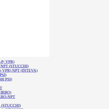
 Inox SS 316
O A/ HPA / DIN (INTEVA)
P-P; VPR)
-P NPT (STUCCHI)
rie VPR) NPT (INTEVA)
PSI)
000 PSI)
PT
e IRBO)
 IRBO-NPT
na (STUCCHI)