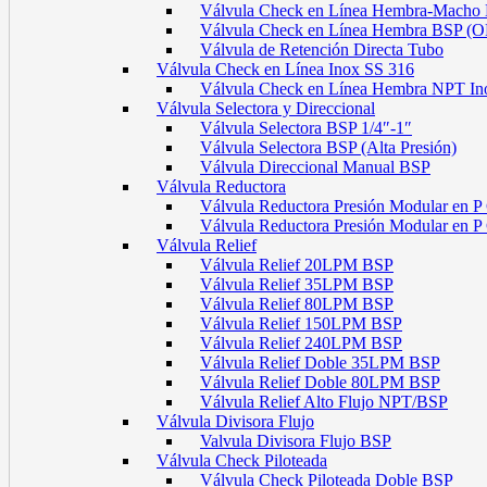
Válvula Check en Línea Hembra-Macho
Válvula Check en Línea Hembra BSP (
Válvula de Retención Directa Tubo
Válvula Check en Línea Inox SS 316
Válvula Check en Línea Hembra NPT In
Válvula Selectora y Direccional
Válvula Selectora BSP 1/4″-1″
Válvula Selectora BSP (Alta Presión)
Válvula Direccional Manual BSP
Válvula Reductora
Válvula Reductora Presión Modular en P
Válvula Reductora Presión Modular en 
Válvula Relief
Válvula Relief 20LPM BSP
Válvula Relief 35LPM BSP
Válvula Relief 80LPM BSP
Válvula Relief 150LPM BSP
Válvula Relief 240LPM BSP
Válvula Relief Doble 35LPM BSP
Válvula Relief Doble 80LPM BSP
Válvula Relief Alto Flujo NPT/BSP
Válvula Divisora Flujo
Valvula Divisora Flujo BSP
Válvula Check Piloteada
Válvula Check Piloteada Doble BSP