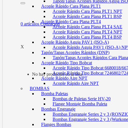
Tapón/Tapas Acoples Rápidos Aguja I
Acople Rápido Cara Plana PLT1
Acople Rápido Cara Plana PLT1 NPT
Acople Rápido Cara Plana PLT1 BSP
Acople Rápido Cara Plana PLT4
0
artículos
Cotización
Acople Rápido Cara Plana PLT4 SAE
Acople Rápido Cara Plana PLT4 NPT
Acople Rápido Cara Plana PLT4 BSP
Acople Rápido Aguja PAV1 (ISO-A)
X
Acople Rápido Aguja PAV1 (ISO-A) N
Tapón/Tapas Acoples Rápidos (DNP)
Tapón/Tapas Acoples Rápidos Cara Plan
Acople Rápido Tipo Bobcat
Acople Rápido Tipo Bobcat 6680018/66
Acople Rápido Tipo Bobcat 7246802/72
No hay productos en la lista
Acople Rápido Aire NPT
Acople Rápido Aire NPT
BOMBAS
Bomba Paletas
Bombas de Paletas Serie HV-20
Flange Montaje Bomba Paleta
Bombas Engranaje
Bombas Engranaje Series 2 y 3 (RONZI
Bombas Engranaje Series 2 y 3 (Wurkon
Flanges Bombas