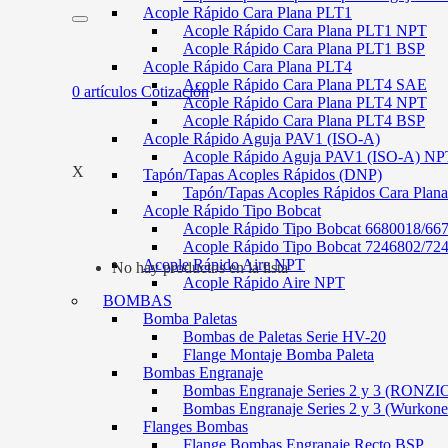
Acople Rápido Cara Plana PLT1
Acople Rápido Cara Plana PLT1 NPT
Acople Rápido Cara Plana PLT1 BSP
Acople Rápido Cara Plana PLT4
Acople Rápido Cara Plana PLT4 SAE
0
artículos
Cotización
Acople Rápido Cara Plana PLT4 NPT
Acople Rápido Cara Plana PLT4 BSP
Acople Rápido Aguja PAV1 (ISO-A)
Acople Rápido Aguja PAV1 (ISO-A) NP
X
Tapón/Tapas Acoples Rápidos (DNP)
Tapón/Tapas Acoples Rápidos Cara Plan
Acople Rápido Tipo Bobcat
Acople Rápido Tipo Bobcat 6680018/66
Acople Rápido Tipo Bobcat 7246802/72
Acople Rápido Aire NPT
No hay productos en la lista
Acople Rápido Aire NPT
BOMBAS
Bomba Paletas
Bombas de Paletas Serie HV-20
Flange Montaje Bomba Paleta
Bombas Engranaje
Bombas Engranaje Series 2 y 3 (RONZI
Bombas Engranaje Series 2 y 3 (Wurkone
Flanges Bombas
Flange Bombas Engranaje Recto BSP