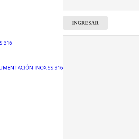
INGRESAR
C8
5
S 316
6
UMENTACIÓN INOX SS 316
CP4
P3