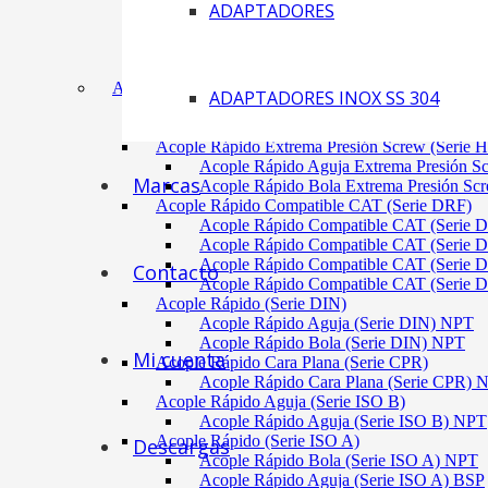
ADAPTADORES
Acoplamiento Tipo Neumático Fenaflex (TYRE
Acoplamiento Max Dynamic (Omega)
Acoplamiento Bomba Motor Aluminio Serie 2-
Acoplamiento Engranaje Cuerpo Nylon
ACÓPLES RÁPIDOS
ADAPTADORES INOX SS 304
Acople Rápido Aguja Extrema Presión (Serie 
Acople Rápido Aguja Extrema Presión 
Acople Rápido Extrema Presión Screw (Serie 
Acople Rápido Aguja Extrema Presión S
Marcas
Acople Rápido Bola Extrema Presión Sc
Acople Rápido Compatible CAT (Serie DRF)
Acople Rápido Compatible CAT (Serie 
Acople Rápido Compatible CAT (Serie 
Acople Rápido Compatible CAT (Serie 
Contacto
Acople Rápido Compatible CAT (Serie 
Acople Rápido (Serie DIN)
Acople Rápido Aguja (Serie DIN) NPT
Acople Rápido Bola (Serie DIN) NPT
Mi cuenta
Acople Rápido Cara Plana (Serie CPR)
Acople Rápido Cara Plana (Serie CPR)
Acople Rápido Aguja (Serie ISO B)
Acople Rápido Aguja (Serie ISO B) NPT
Acople Rápido (Serie ISO A)
Descargas
Acople Rápido Bola (Serie ISO A) NPT
Acople Rápido Aguja (Serie ISO A) BSP