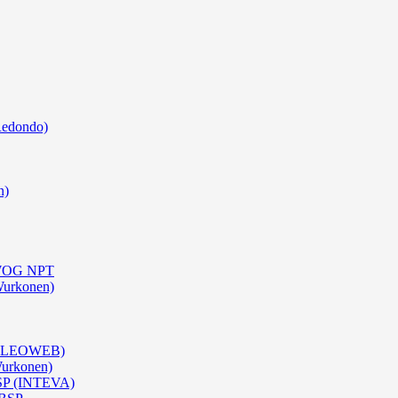
Redondo)
n)
0 WOG NPT
Wurkonen)
 (OLEOWEB)
Wurkonen)
BSP (INTEVA)