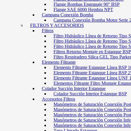
Flange Bombas Engranaje 90° BSP
Flange SAE 6000 Hembra NPT
Campana Conexión Bomba
Campana Conexión Bomba Motor Serie 
FILTROS Y ACCESORIOS
Filtros
Filtro Hidráulico Línea de Retorno Tipo 
Filtro Hidráulico Línea de Retorno Tipo 
Filtro Hidráulico Línea de Retorno Tipo
Filtros Retorno Montaje en Estanque BSP
Filtro Respiradero Silica GEL Tipo Parke
Elemento Filtrante
Elemento Filtrante Estanque Línea BSP 1
Elemento Filtrante Estanque Línea BSP 2
Elemento Filtrante Estanque Línea UNF 
Elementos Filtrante Filtro Montaje Estanq
Colador Succión Interior Estanque
Colador Succión Interior Estanque BSP
Accesorios Filtros
Manómetros de Saturación Conexión Pos
Manómetros de Saturación Conexión Po
Manómetros de Saturación Conexión Pos
Manómetros de Saturación Conexión Infe
Manómetros de Saturación Conexión Inf
Tapa Llenado Estanque