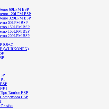
 Externo 60LPM BSP
 Externo 120LPM BSP
 Externo 320LPM BSP
Interno 60LPM BSP
Interno 150LPM BSP
Interno 165LPM BSP
Interno 200LPM BSP
SP (OFC)
 BSP (WURKONEN)
BSP
BSP
BSP
 NPT
l BSP
l NPT
l Tipo Tambor BSP
al Compensada BSP
PT
 Presión