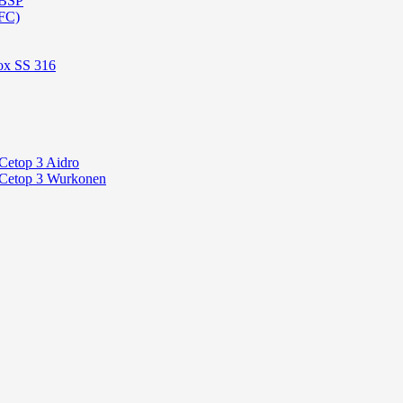
 BSP
FC)
ox SS 316
Cetop 3 Aidro
 Cetop 3 Wurkonen