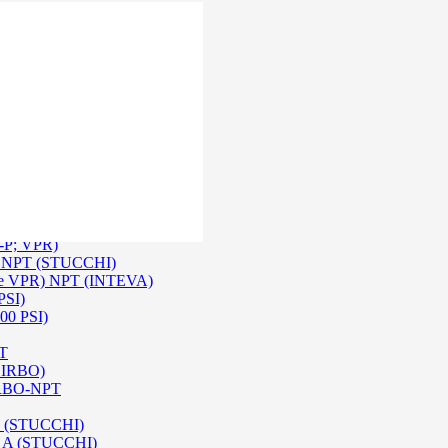
 Inox SS 316
O A/ HPA / DIN (INTEVA)
P-P; VPR)
-P NPT (STUCCHI)
rie VPR) NPT (INTEVA)
PSI)
00 PSI)
PT
e IRBO)
 IRBO-NPT
na (STUCCHI)
SO A (STUCCHI)