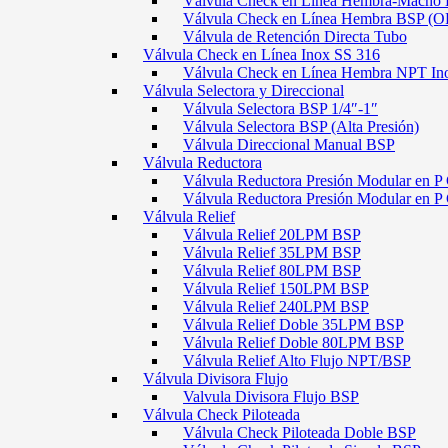
Válvula Check en Línea Hembra-Macho
Válvula Check en Línea Hembra BSP (O
Válvula de Retención Directa Tubo
Válvula Check en Línea Inox SS 316
Válvula Check en Línea Hembra NPT In
Válvula Selectora y Direccional
Válvula Selectora BSP 1/4″-1″
Válvula Selectora BSP (Alta Presión)
Válvula Direccional Manual BSP
Válvula Reductora
Válvula Reductora Presión Modular en P 
Válvula Reductora Presión Modular en P
Válvula Relief
Válvula Relief 20LPM BSP
Válvula Relief 35LPM BSP
Válvula Relief 80LPM BSP
Válvula Relief 150LPM BSP
Válvula Relief 240LPM BSP
Válvula Relief Doble 35LPM BSP
Válvula Relief Doble 80LPM BSP
Válvula Relief Alto Flujo NPT/BSP
Válvula Divisora Flujo
Valvula Divisora Flujo BSP
Válvula Check Piloteada
Válvula Check Piloteada Doble BSP