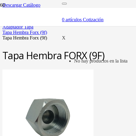
Descargar Catálogo
inicio
adaptadores y sellos
0
artículos
Cotización
adaptadores
adaptador tapa
tapa hembra forx (9f)
tapa hembra forx (9f)
X
Tapa Hembra FORX (9F)
No hay productos en la lista