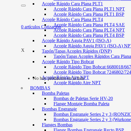
Acople Rápido Cara Plana PLT1
Acople Rápido Cara Plana PLT1 NPT
Acople Rápido Cara Plana PLT1 BSP
Acople Rápido Cara Plana PLT4
Acople Rápido Cara Plana PLT4 SAE
0
artículos
Cotización
Acople Rápido Cara Plana PLT4 NPT
Acople Rápido Cara Plana PLT4 BSP
Acople Rápido Aguja PAV1 (ISO-A)
Acople Rápido Aguja PAV1 (ISO-A) NP
X
Tapón/Tapas Acoples Rápidos (DNP)
Tapón/Tapas Acoples Rápidos Cara Plan
Acople Rápido Tipo Bobcat
Acople Rápido Tipo Bobcat 6680018/66
Acople Rápido Tipo Bobcat 7246802/72
Acople Rápido Aire NPT
No hay productos en la lista
Acople Rápido Aire NPT
BOMBAS
Bomba Paletas
Bombas de Paletas Serie HV-20
Flange Montaje Bomba Paleta
Bombas Engranaje
Bombas Engranaje Series 2 y 3 (RONZI
Bombas Engranaje Series 2 y 3 (Wurkone
Flanges Bombas
Flange Bombas Engranaje Recto BSP