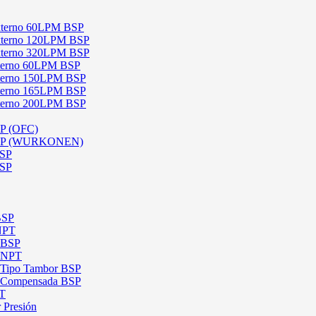
 Externo 60LPM BSP
 Externo 120LPM BSP
 Externo 320LPM BSP
Interno 60LPM BSP
Interno 150LPM BSP
Interno 165LPM BSP
Interno 200LPM BSP
SP (OFC)
 BSP (WURKONEN)
BSP
BSP
BSP
 NPT
l BSP
l NPT
l Tipo Tambor BSP
al Compensada BSP
PT
 Presión