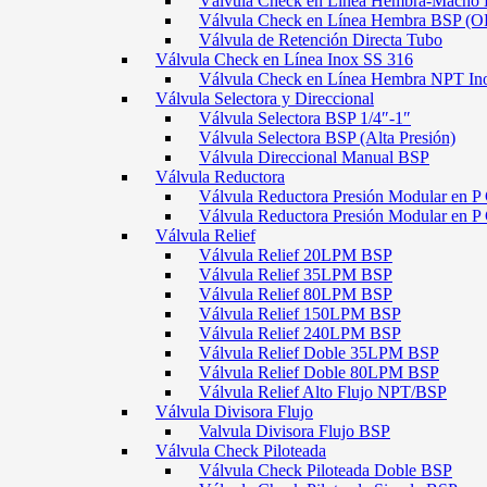
Válvula Check en Línea Hembra-Macho
Válvula Check en Línea Hembra BSP (O
Válvula de Retención Directa Tubo
Válvula Check en Línea Inox SS 316
Válvula Check en Línea Hembra NPT In
Válvula Selectora y Direccional
Válvula Selectora BSP 1/4″-1″
Válvula Selectora BSP (Alta Presión)
Válvula Direccional Manual BSP
Válvula Reductora
Válvula Reductora Presión Modular en P 
Válvula Reductora Presión Modular en P
Válvula Relief
Válvula Relief 20LPM BSP
Válvula Relief 35LPM BSP
Válvula Relief 80LPM BSP
Válvula Relief 150LPM BSP
Válvula Relief 240LPM BSP
Válvula Relief Doble 35LPM BSP
Válvula Relief Doble 80LPM BSP
Válvula Relief Alto Flujo NPT/BSP
Válvula Divisora Flujo
Valvula Divisora Flujo BSP
Válvula Check Piloteada
Válvula Check Piloteada Doble BSP