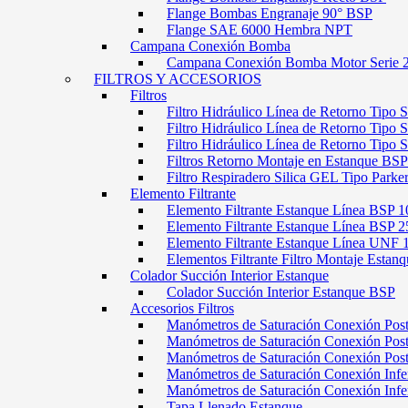
Flange Bombas Engranaje 90° BSP
Flange SAE 6000 Hembra NPT
Campana Conexión Bomba
Campana Conexión Bomba Motor Serie 
FILTROS Y ACCESORIOS
Filtros
Filtro Hidráulico Línea de Retorno Tipo 
Filtro Hidráulico Línea de Retorno Tipo 
Filtro Hidráulico Línea de Retorno Tipo
Filtros Retorno Montaje en Estanque BSP
Filtro Respiradero Silica GEL Tipo Parke
Elemento Filtrante
Elemento Filtrante Estanque Línea BSP 1
Elemento Filtrante Estanque Línea BSP 2
Elemento Filtrante Estanque Línea UNF 
Elementos Filtrante Filtro Montaje Estanq
Colador Succión Interior Estanque
Colador Succión Interior Estanque BSP
Accesorios Filtros
Manómetros de Saturación Conexión Pos
Manómetros de Saturación Conexión Po
Manómetros de Saturación Conexión Pos
Manómetros de Saturación Conexión Infe
Manómetros de Saturación Conexión Inf
Tapa Llenado Estanque