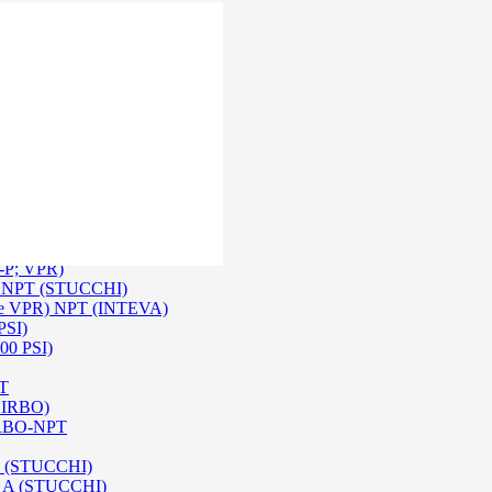
 Inox SS 316
O A/ HPA / DIN (INTEVA)
P-P; VPR)
-P NPT (STUCCHI)
rie VPR) NPT (INTEVA)
PSI)
00 PSI)
PT
e IRBO)
 IRBO-NPT
na (STUCCHI)
SO A (STUCCHI)