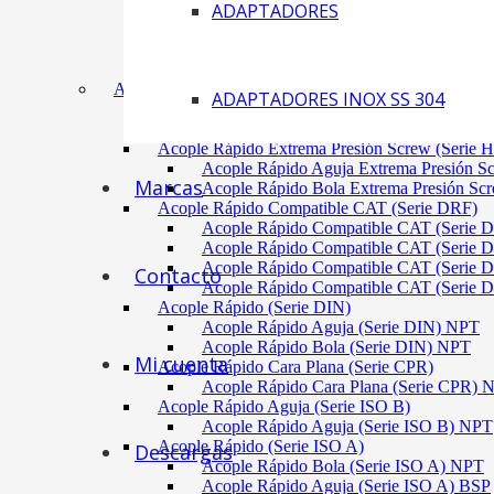
ADAPTADORES
Acoplamiento Tipo Neumático Fenaflex (TYRE
Acoplamiento Max Dynamic (Omega)
Acoplamiento Bomba Motor Aluminio Serie 2-
Acoplamiento Engranaje Cuerpo Nylon
ACÓPLES RÁPIDOS
ADAPTADORES INOX SS 304
Acople Rápido Aguja Extrema Presión (Serie 
Acople Rápido Aguja Extrema Presión 
Acople Rápido Extrema Presión Screw (Serie 
Acople Rápido Aguja Extrema Presión S
Marcas
Acople Rápido Bola Extrema Presión Sc
Acople Rápido Compatible CAT (Serie DRF)
Acople Rápido Compatible CAT (Serie 
Acople Rápido Compatible CAT (Serie 
Acople Rápido Compatible CAT (Serie 
Contacto
Acople Rápido Compatible CAT (Serie 
Acople Rápido (Serie DIN)
Acople Rápido Aguja (Serie DIN) NPT
Acople Rápido Bola (Serie DIN) NPT
Mi cuenta
Acople Rápido Cara Plana (Serie CPR)
Acople Rápido Cara Plana (Serie CPR)
Acople Rápido Aguja (Serie ISO B)
Acople Rápido Aguja (Serie ISO B) NPT
Acople Rápido (Serie ISO A)
Descargas
Acople Rápido Bola (Serie ISO A) NPT
Acople Rápido Aguja (Serie ISO A) BSP