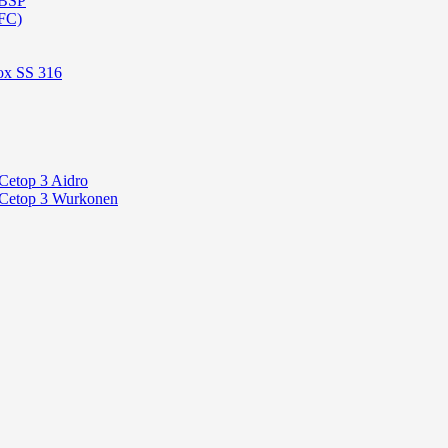
 BSP
FC)
ox SS 316
Cetop 3 Aidro
 Cetop 3 Wurkonen