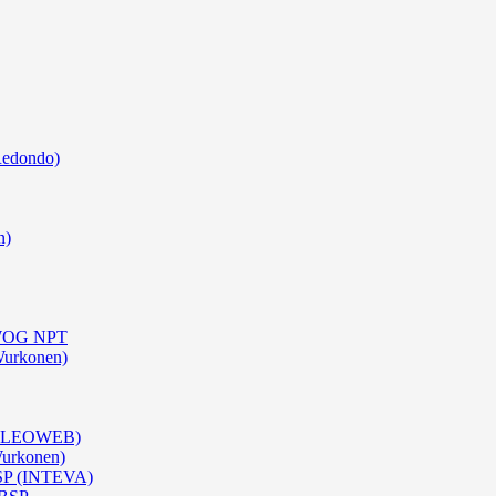
Redondo)
n)
0 WOG NPT
Wurkonen)
 (OLEOWEB)
Wurkonen)
BSP (INTEVA)