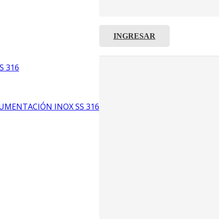
INGRESAR
C8
5
S 316
6
UMENTACIÓN INOX SS 316
CP4
P3