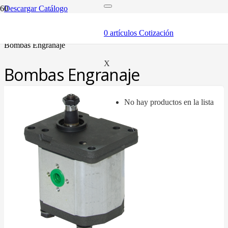
Descargar Catálogo
inicio
componentes
0
artículos
Cotización
bombas
bombas engranaje
X
Bombas Engranaje
No hay productos en la lista