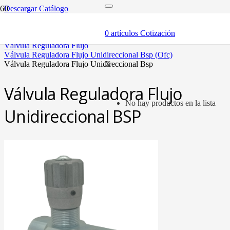
Descargar Catálogo
inicio
componentes
0
artículos
Cotización
válvulas
válvula reguladora flujo
válvula reguladora flujo unidireccional bsp (ofc)
válvula reguladora flujo unidireccional bsp
X
Válvula Reguladora Flujo
No hay productos en la lista
Unidireccional BSP