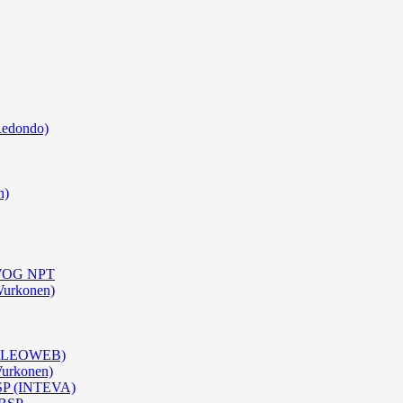
Redondo)
n)
0 WOG NPT
Wurkonen)
 (OLEOWEB)
Wurkonen)
BSP (INTEVA)