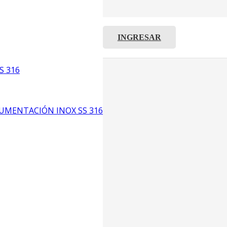
INGRESAR
C8
5
S 316
6
UMENTACIÓN INOX SS 316
CP4
P3