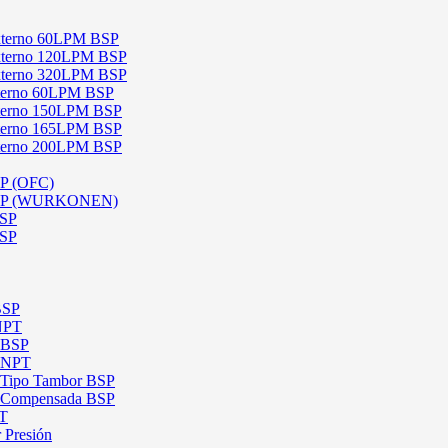
 Externo 60LPM BSP
 Externo 120LPM BSP
 Externo 320LPM BSP
Interno 60LPM BSP
Interno 150LPM BSP
Interno 165LPM BSP
Interno 200LPM BSP
SP (OFC)
 BSP (WURKONEN)
BSP
BSP
BSP
 NPT
l BSP
l NPT
l Tipo Tambor BSP
al Compensada BSP
PT
 Presión