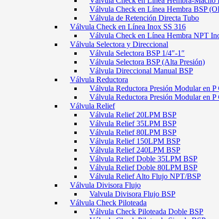
Válvula Check en Línea Hembra-Macho
Válvula Check en Línea Hembra BSP (O
Válvula de Retención Directa Tubo
Válvula Check en Línea Inox SS 316
Válvula Check en Línea Hembra NPT In
Válvula Selectora y Direccional
Válvula Selectora BSP 1/4″-1″
Válvula Selectora BSP (Alta Presión)
Válvula Direccional Manual BSP
Válvula Reductora
Válvula Reductora Presión Modular en P 
Válvula Reductora Presión Modular en P
Válvula Relief
Válvula Relief 20LPM BSP
Válvula Relief 35LPM BSP
Válvula Relief 80LPM BSP
Válvula Relief 150LPM BSP
Válvula Relief 240LPM BSP
Válvula Relief Doble 35LPM BSP
Válvula Relief Doble 80LPM BSP
Válvula Relief Alto Flujo NPT/BSP
Válvula Divisora Flujo
Valvula Divisora Flujo BSP
Válvula Check Piloteada
Válvula Check Piloteada Doble BSP