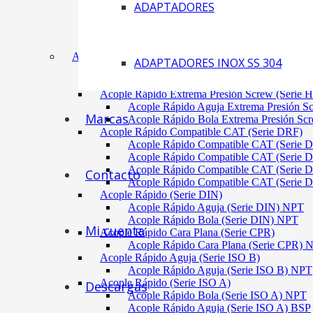
ADAPTADORES
Acoplamiento Tipo Neumático Fenaflex (TYRE
Acoplamiento Max Dynamic (Omega)
Acoplamiento Bomba Motor Aluminio Serie 2-
Acoplamiento Engranaje Cuerpo Nylon
ACÓPLES RÁPIDOS
ADAPTADORES INOX SS 304
Acople Rápido Aguja Extrema Presión (Serie 
Acople Rápido Aguja Extrema Presión 
Acople Rápido Extrema Presión Screw (Serie 
Acople Rápido Aguja Extrema Presión S
Marcas
Acople Rápido Bola Extrema Presión Sc
Acople Rápido Compatible CAT (Serie DRF)
Acople Rápido Compatible CAT (Serie 
Acople Rápido Compatible CAT (Serie 
Acople Rápido Compatible CAT (Serie 
Contacto
Acople Rápido Compatible CAT (Serie 
Acople Rápido (Serie DIN)
Acople Rápido Aguja (Serie DIN) NPT
Acople Rápido Bola (Serie DIN) NPT
Mi cuenta
Acople Rápido Cara Plana (Serie CPR)
Acople Rápido Cara Plana (Serie CPR)
Acople Rápido Aguja (Serie ISO B)
Acople Rápido Aguja (Serie ISO B) NPT
Acople Rápido (Serie ISO A)
Descargas
Acople Rápido Bola (Serie ISO A) NPT
Acople Rápido Aguja (Serie ISO A) BSP