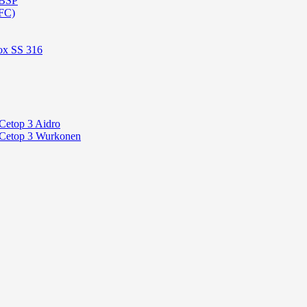
 BSP
FC)
ox SS 316
Cetop 3 Aidro
 Cetop 3 Wurkonen