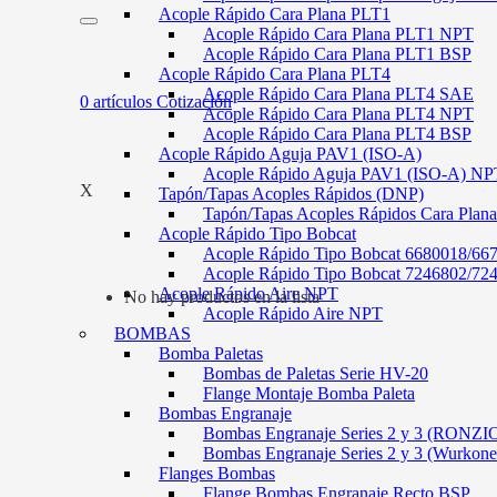
Acople Rápido Cara Plana PLT1
Acople Rápido Cara Plana PLT1 NPT
Acople Rápido Cara Plana PLT1 BSP
Acople Rápido Cara Plana PLT4
Acople Rápido Cara Plana PLT4 SAE
0
artículos
Cotización
Acople Rápido Cara Plana PLT4 NPT
Acople Rápido Cara Plana PLT4 BSP
Acople Rápido Aguja PAV1 (ISO-A)
Acople Rápido Aguja PAV1 (ISO-A) NP
X
Tapón/Tapas Acoples Rápidos (DNP)
Tapón/Tapas Acoples Rápidos Cara Plan
Acople Rápido Tipo Bobcat
Acople Rápido Tipo Bobcat 6680018/66
Acople Rápido Tipo Bobcat 7246802/72
Acople Rápido Aire NPT
No hay productos en la lista
Acople Rápido Aire NPT
BOMBAS
Bomba Paletas
Bombas de Paletas Serie HV-20
Flange Montaje Bomba Paleta
Bombas Engranaje
Bombas Engranaje Series 2 y 3 (RONZI
Bombas Engranaje Series 2 y 3 (Wurkone
Flanges Bombas
Flange Bombas Engranaje Recto BSP