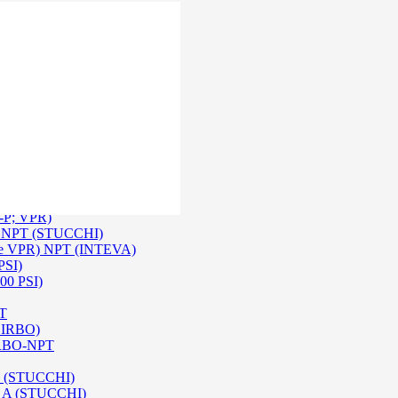
 Inox SS 316
O A/ HPA / DIN (INTEVA)
P-P; VPR)
-P NPT (STUCCHI)
rie VPR) NPT (INTEVA)
PSI)
00 PSI)
PT
e IRBO)
 IRBO-NPT
na (STUCCHI)
SO A (STUCCHI)