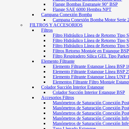
Flange Bombas Engranaje 90° BSP
Flange SAE 6000 Hembra NPT
Campana Conexión Bomba
Campana Conexión Bomba Motor Serie 
FILTROS Y ACCESORIOS
Filtros
Filtro Hidráulico Línea de Retorno Tipo 
Filtro Hidráulico Línea de Retorno Tipo 
Filtro Hidráulico Línea de Retorno Tipo
Filtros Retorno Montaje en Estanque BSP
Filtro Respiradero Silica GEL Tipo Parke
Elemento Filtrante
Elemento Filtrante Estanque Línea BSP 1
Elemento Filtrante Estanque Línea BSP 2
Elemento Filtrante Estanque Línea UNF 
Elementos Filtrante Filtro Montaje Estanq
Colador Succión Interior Estanque
Colador Succión Interior Estanque BSP
Accesorios Filtros
Manómetros de Saturación Conexión Pos
Manómetros de Saturación Conexión Po
Manómetros de Saturación Conexión Pos
Manómetros de Saturación Conexión Infe
Manómetros de Saturación Conexión Inf
Tapa Llenado Estanque